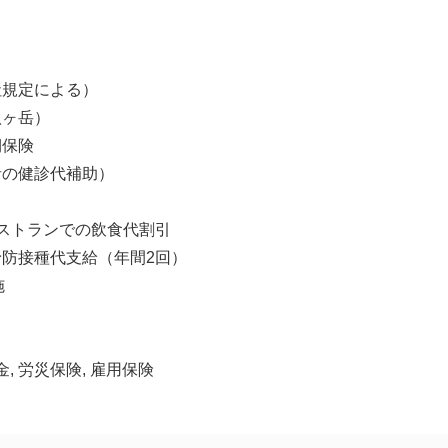
社規定による）
八ヶ岳）
期保険
者の健診代補助）
ストランでの飲食代割引
防接種代支給（年間2回）
施
金, 労災保険, 雇用保険