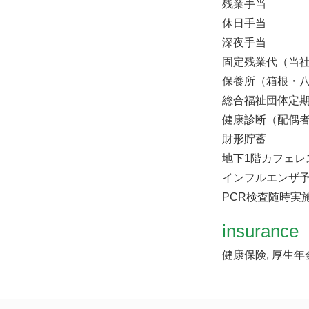
残業手当
休日手当
深夜手当
固定残業代（当
保養所（箱根・
総合福祉団体定
健康診断（配偶
財形貯蓄
地下1階カフェレ
インフルエンザ予
PCR検査随時実
insurance
健康保険, 厚生年