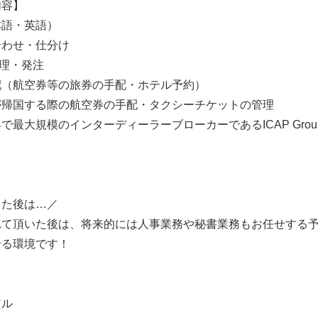
内容】
本語・英語）
合わせ・仕分け
理・発注
配（航空券等の旅券の手配・ホテル予約）
が帰国する際の航空券の手配・タクシーチケットの管理
で最大規模のインターディーラーブローカーであるICAP Gro
きた後は…／
れて頂いた後は、将来的には人事業務や秘書業務もお任せする
せる環境です！
】
アル