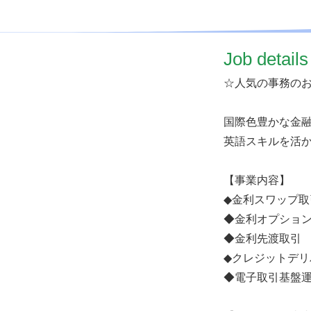
​Job details
☆人気の事務の
国際色豊かな金
英語スキルを活
【事業内容】
◆金利スワップ取
◆金利オプショ
◆金利先渡取引
◆クレジットデ
◆電子取引基盤