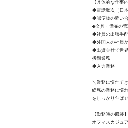
【具体的な仕事
◆電話取次（日
◆郵便物の問い
◆文具・備品の管
◆社員の出張手
◆外国人の社員
◆出資会社で世界
折衝業務
◆入力業務
＼業務に慣れて
総務の業務に慣
をしっかり伸ば
【勤務時の服装
オフィスカジュ