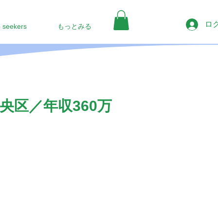
ロ
b seekers
もっとみる
区／年収360万