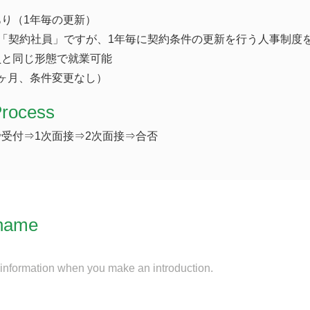
り（1年毎の更新）
「契約社員」ですが、1年毎に契約条件の更新を行う人事制度
員と同じ形態で就業可能
ヶ月、条件変更なし）
Process
受付⇒1次面接⇒2次面接⇒合否
name
 information when you make an introduction.