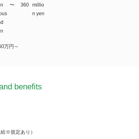
en
​〜
360
millio
ous
n yen
nd
en
60万円～
and benefits
支給※規定あり）