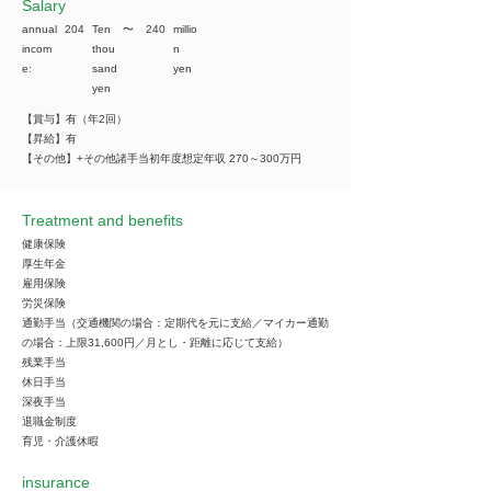
​Salary
annual
204
Ten
​〜
240
millio
incom
thou
n
e:
sand
yen
yen
【賞与】有（年2回）
【昇給】有
【その他】+その他諸手当初年度想定年収 270～300万円
Treatment and benefits
健康保険
厚生年金
雇用保険
労災保険
通勤手当（交通機関の場合：定期代を元に支給／マイカー通勤
の場合：上限31,600円／月とし・距離に応じて支給）
残業手当
休日手当
深夜手当
退職金制度
育児・介護休暇
insurance