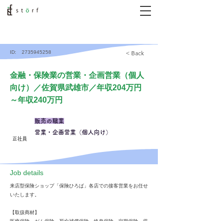
ID:
2735945258
< Back
金融・保険業の営業・企画営業（個人
向け）／佐賀県武雄市／年収204万円
～年収240万円
販売の職業
営業・企画営業（個人向け）
正社員
​Job details
来店型保険ショップ「保険ひろば」各店での接客営業をお任せ
いたします。
【取扱商材】