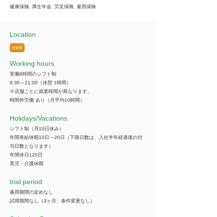
健康保険, 厚生年金, 労災保険, 雇用保険
Location
佐賀県
Working hours
実働8時間のシフト制
9:30～21:00（休憩 1時間）
※店舗ごとに就業時間が異なります。
時間外労働 あり（月平均10時間）
​Holidays/Vacations
シフト制（月10日休み）
年間有給休暇10日～20日（下限日数は、入社半年経過後の付
与日数となります）
年間休日120日
育児・介護休暇
trial period
雇用期間の定めなし
試用期間なし（3ヶ月、条件変更なし）