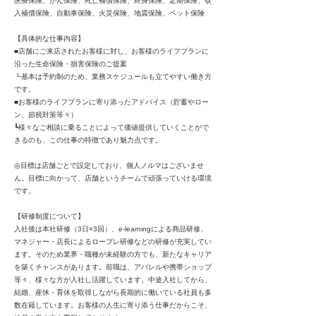
医療保険、がん保険、死亡補償保険、終身保険、定期保険、収
入補償保険、自動車保険、火災保険、地震保険、ペット保険
【具体的な仕事内容】
■店舗にご来店されたお客様に対し、お客様のライフプランに
沿った生命保険・損害保険のご提案
┗基本は予約制のため、業務スケジュールも立てやすい働き方
です。
■お客様のライフプランに寄り添ったアドバイス（貯蓄やロー
ン、節税対策等々）
┗様々なご相談に乗ることによって価値提供していくことがで
きるのも、この仕事の特徴であり魅力点です。
◎目標は店舗ごとで設定しており、個人ノルマはございませ
ん。目標に向かって、店舗というチームで頑張っていける環境
です。
【研修制度について】
入社後は本社研修（3日×3回）、e-learningによる商品研修、
マネジャー・店長によるロープレ研修などの研修が充実してい
ます。そのため業界・職種が未経験の方でも、新たなキャリア
を築くチャンスがあります。前職は、アパレルや携帯ショップ
等々、様々な方が入社し活躍しています。中途入社してから、
結婚、産休・育休を取得しながら長期的に働いている社員も多
数在籍しています。お客様の人生に寄り添う仕事だからこそ、