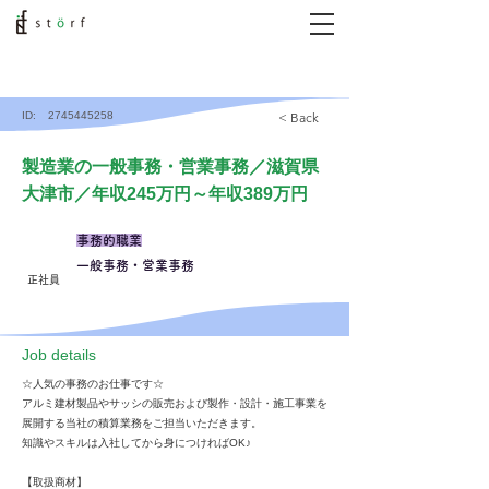
ID:
2745445258
< Back
製造業の一般事務・営業事務／滋賀県
大津市／年収245万円～年収389万円
事務的職業
一般事務・営業事務
正社員
​Job details
☆人気の事務のお仕事です☆
アルミ建材製品やサッシの販売および製作・設計・施工事業を
展開する当社の積算業務をご担当いただきます。
知識やスキルは入社してから身につければOK♪
【取扱商材】