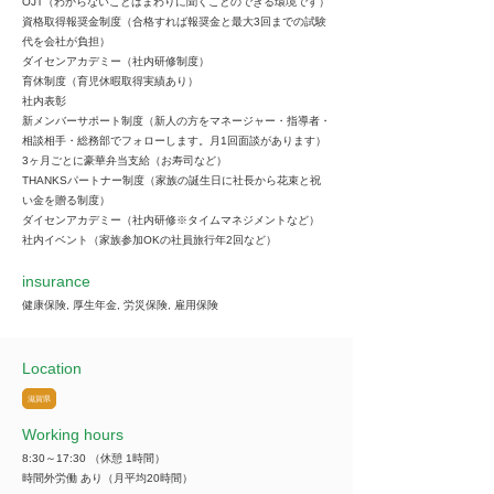
OJT（わからないことはまわりに聞くことのできる環境です）
資格取得報奨金制度（合格すれば報奨金と最大3回までの試験
代を会社が負担）
ダイセンアカデミー（社内研修制度）
育休制度（育児休暇取得実績あり）
社内表彰
新メンバーサポート制度（新人の方をマネージャー・指導者・
相談相手・総務部でフォローします。月1回面談があります）
3ヶ月ごとに豪華弁当支給（お寿司など）
THANKSパートナー制度（家族の誕生日に社長から花束と祝
い金を贈る制度）
ダイセンアカデミー（社内研修※タイムマネジメントなど）
社内イベント（家族参加OKの社員旅行年2回など）
insurance
健康保険, 厚生年金, 労災保険, 雇用保険
Location
滋賀県
Working hours
8:30～17:30 （休憩 1時間）
時間外労働 あり（月平均20時間）