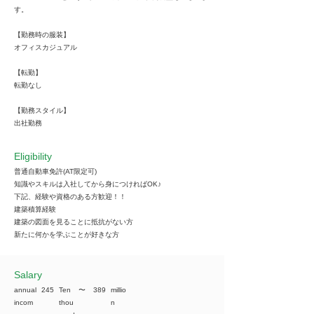
す。
【勤務時の服装】
オフィスカジュアル
【転勤】
転勤なし
【勤務スタイル】
出社勤務
Eligibility
普通自動車免許(AT限定可)
知識やスキルは入社してから身につければOK♪
下記、経験や資格のある方歓迎！！
建築積算経験
建築の図面を見ることに抵抗がない方
新たに何かを学ぶことが好きな方
​Salary
annual
245
Ten
​〜
389
millio
incom
thou
n