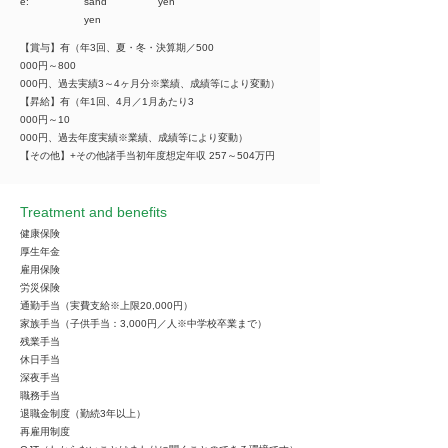
e:
sand
yen
yen
【賞与】有（年3回、夏・冬・決算期／500
000円～800
000円、過去実績3～4ヶ月分※業績、成績等により変動）
【昇給】有（年1回、4月／1月あたり3
000円～10
000円、過去年度実績※業績、成績等により変動）
【その他】+その他諸手当初年度想定年収 257～504万円
Treatment and benefits
健康保険
厚生年金
雇用保険
労災保険
通勤手当（実費支給※上限20,000円）
家族手当（子供手当：3,000円／人※中学校卒業まで）
残業手当
休日手当
深夜手当
職務手当
退職金制度（勤続3年以上）
再雇用制度