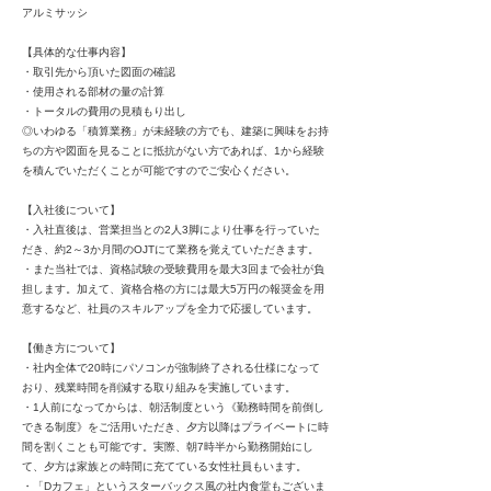
アルミサッシ
【具体的な仕事内容】
・取引先から頂いた図面の確認
・使用される部材の量の計算
・トータルの費用の見積もり出し
◎いわゆる「積算業務」が未経験の方でも、建築に興味をお持
ちの方や図面を見ることに抵抗がない方であれば、1から経験
を積んでいただくことが可能ですのでご安心ください。
【入社後について】
・入社直後は、営業担当との2人3脚により仕事を行っていた
だき、約2～3か月間のOJTにて業務を覚えていただきます。
・また当社では、資格試験の受験費用を最大3回まで会社が負
担します。加えて、資格合格の方には最大5万円の報奨金を用
意するなど、社員のスキルアップを全力で応援しています。
【働き方について】
・社内全体で20時にパソコンが強制終了される仕様になって
おり、残業時間を削減する取り組みを実施しています。
・1人前になってからは、朝活制度という《勤務時間を前倒し
できる制度》をご活用いただき、夕方以降はプライベートに時
間を割くことも可能です。実際、朝7時半から勤務開始にし
て、夕方は家族との時間に充てている女性社員もいます。
・「Dカフェ」というスターバックス風の社内食堂もございま