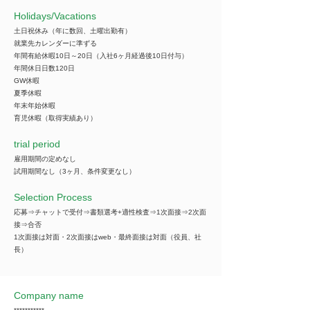
​Holidays/Vacations
土日祝休み（年に数回、土曜出勤有）
就業先カレンダーに準ずる
年間有給休暇10日～20日（入社6ヶ月経過後10日付与）
年間休日日数120日
GW休暇
夏季休暇
年末年始休暇
育児休暇（取得実績あり）
trial period
雇用期間の定めなし
試用期間なし（3ヶ月、条件変更なし）
Selection Process
応募⇒チャットで受付⇒書類選考+適性検査⇒1次面接⇒2次面
接⇒合否
1次面接は対面・2次面接はweb・最終面接は対面（役員、社
長）
Company name