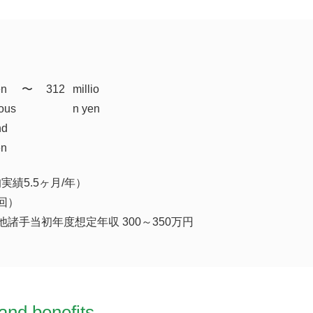
en
​〜
312
millio
ous
n yen
nd
en
績5.5ヶ月/年）
回）
諸手当初年度想定年収 300～350万円
and benefits