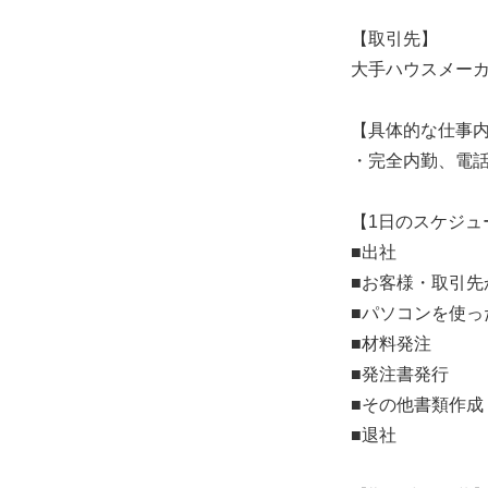
【取引先】
大手ハウスメー
【具体的な仕事
・完全内勤、電
【1日のスケジュ
■出社
■お客様・取引先
■パソコンを使っ
■材料発注
■発注書発行
■その他書類作成
■退社