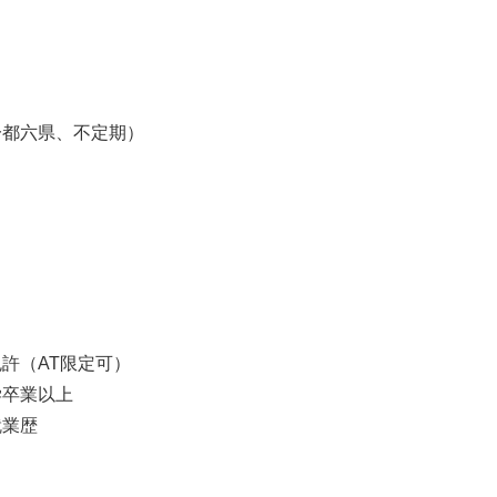
】
）
一都六県、不定期）
】
許（AT限定可）
学卒業以上
就業歴