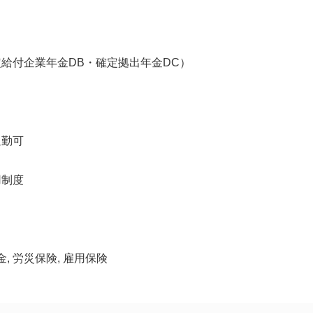
給付企業年金DB・確定拠出年金DC）
通勤可
用制度
金, 労災保険, 雇用保険