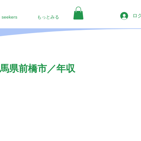
ロ
b seekers
もっとみる
馬県前橋市／年収