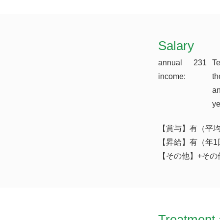
​Salary
annual
231
T
income:
th
a
y
【賞与】有（平均実
【昇給】有（年1
【その他】+その他
Treatment 