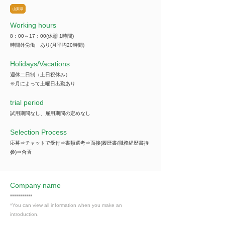
山梨県
Working hours
8：00～17：00(休憩 1時間)
時間外労働 あり(月平均20時間)
​Holidays/Vacations
週休二日制（土日祝休み）
※月によって土曜日出勤あり
trial period
試用期間なし、雇用期間の定めなし
Selection Process
応募⇒チャットで受付⇒書類選考⇒面接(履歴書/職務経歴書持
参)⇒合否
Company name
***********
*You can view all information when you make an
introduction.