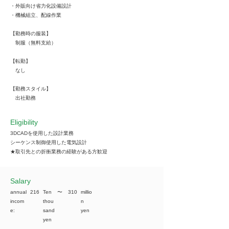
・外販向け省力化設備設計
・機械組立、配線作業
【勤務時の服装】
制服（無料支給）
【転勤】
なし
【勤務スタイル】
出社勤務
Eligibility
3DCADを使用した設計業務
シーケンス制御使用した電気設計
★取引先との折衝業務の経験がある方歓迎
​Salary
annual
216
Ten
​〜
310
millio
incom
thou
n
e:
sand
yen
yen