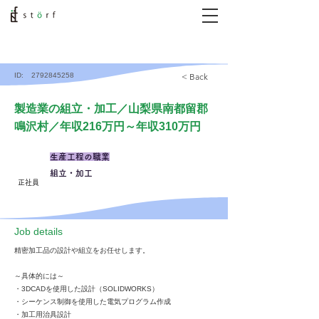
ID:
2792845258
< Back
製造業の組立・加工／山梨県南都留郡
鳴沢村／年収216万円～年収310万円
生産工程の職業
組立・加工
正社員
​Job details
精密加工品の設計や組立をお任せします。
～具体的には～
・3DCADを使用した設計（SOLIDWORKS）
・シーケンス制御を使用した電気プログラム作成
・加工用治具設計