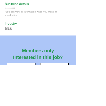
​Business details
***********
*You can view all information when you make an
introduction.
Industry
製造業
Members only
Interested in this job?