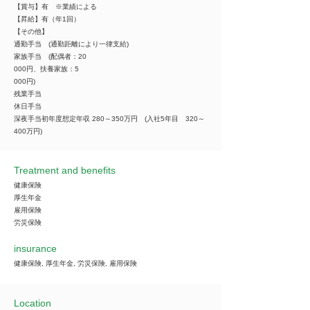
【賞与】有 ※業績による
【昇給】有（年1回）
【その他】
通勤手当 (通勤距離により一律支給)
家族手当 (配偶者：20
000円、扶養家族：5
000円)
残業手当
休日手当
深夜手当初年度想定年収 280～350万円 (入社5年目 320～
400万円)
Treatment and benefits
健康保険
厚生年金
雇用保険
労災保険
insurance
健康保険, 厚生年金, 労災保険, 雇用保険
Location