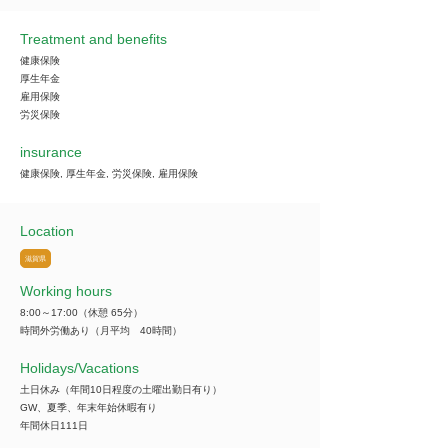
Treatment and benefits
健康保険
厚生年金
雇用保険
労災保険
insurance
健康保険, 厚生年金, 労災保険, 雇用保険
Location
滋賀県
Working hours
8:00～17:00（休憩 65分）
時間外労働あり（月平均 40時間）
​Holidays/Vacations
土日休み（年間10日程度の土曜出勤日有り）
GW、夏季、年末年始休暇有り
年間休日111日