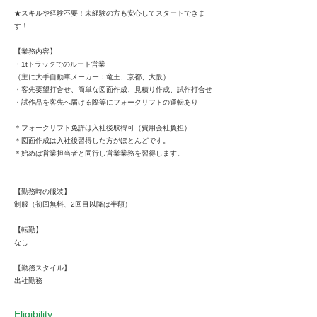
★スキルや経験不要！未経験の方も安心してスタートできま
す！
【業務内容】
・1tトラックでのルート営業
（主に大手自動車メーカー：竜王、京都、大阪）
・客先要望打合せ、簡単な図面作成、見積り作成、試作打合せ
・試作品を客先へ届ける際等にフォークリフトの運転あり
＊フォークリフト免許は入社後取得可（費用会社負担）
＊図面作成は入社後習得した方がほとんどです。
＊始めは営業担当者と同行し営業業務を習得します。
【勤務時の服装】
制服（初回無料、2回目以降は半額）
【転勤】
なし
【勤務スタイル】
出社勤務
Eligibility