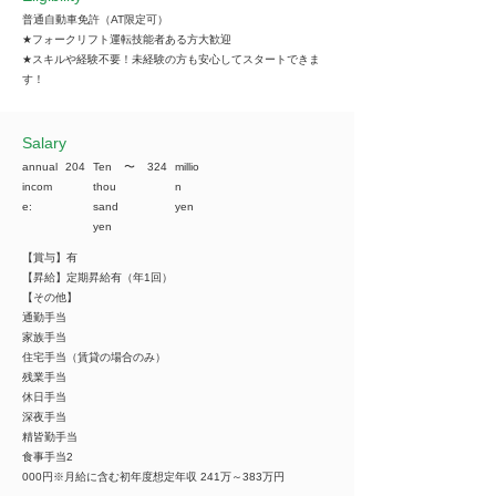
普通自動車免許（AT限定可）
★フォークリフト運転技能者ある方大歓迎
★スキルや経験不要！未経験の方も安心してスタートできま
す！
​Salary
annual
204
Ten
​〜
324
millio
incom
thou
n
e:
sand
yen
yen
【賞与】有
【昇給】定期昇給有（年1回）
【その他】
通勤手当
家族手当
住宅手当（賃貸の場合のみ）
残業手当
休日手当
深夜手当
精皆勤手当
食事手当2
000円※月給に含む初年度想定年収 241万～383万円