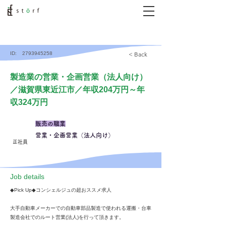
ID:
2793945258
< Back
製造業の営業・企画営業（法人向け）
／滋賀県東近江市／年収204万円～年
収324万円
販売の職業
営業・企画営業（法人向け）
正社員
​Job details
◆Pick Up◆コンシェルジュの超おススメ求人
大手自動車メーカーでの自動車部品製造で使われる運搬・台車
製造会社でのルート営業(法人)を行って頂きます。