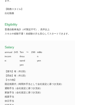
ます。
【勤務スタイル】
出社勤務
Eligibility
普通自動車免許（AT限定不可）、高卒以上
スキルや経験不要！未経験の方も安心してスタートできます。
​Salary
annual
245
Ten
​〜
296
millio
incom
thou
n
e:
sand
yen
yen
【賞与】有（年2回）
【昇給】有（年1回）
【その他】
固定残業代（時間外手当として会社規定に基づき支給）
通勤手当（会社規定に基づき支給）
家族手当（会社規定に基づき支給）
残業手当
休日手当