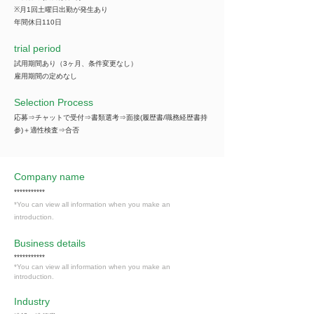
※月1回土曜日出勤が発生あり
年間休日110日
trial period
試用期間あり（3ヶ月、条件変更なし）
雇用期間の定めなし
Selection Process
応募⇒チャットで受付⇒書類選考⇒面接(履歴書/職務経歴書持
参)＋適性検査⇒合否
Company name
***********
*You can view all information when you make an
introduction.
​Business details
***********
*You can view all information when you make an
introduction.
Industry