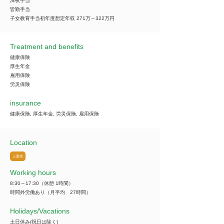
深夜手当
皆勤手当
子女教育手当初年度想定年収 271万～322万円
Treatment and benefits
健康保険
厚生年金
雇用保険
労災保険
insurance
健康保険, 厚生年金, 労災保険, 雇用保険
Location
三重県
Working hours
8:30～17:30（休憩 1時間）
時間外労働あり（月平均 27時間）
​Holidays/Vacations
土日休み(祝日は除く)