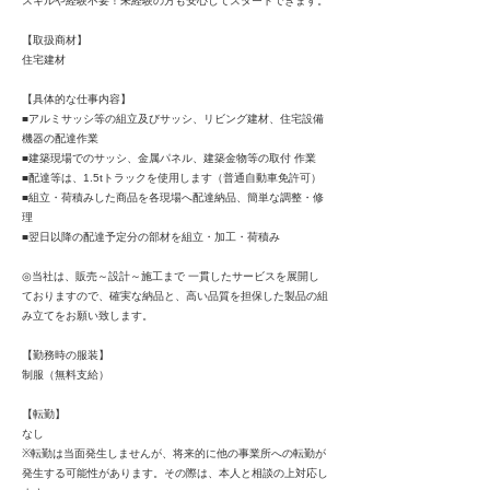
スキルや経験不要！未経験の方も安心してスタートできます。
【取扱商材】
住宅建材
【具体的な仕事内容】
■アルミサッシ等の組立及びサッシ、リビング建材、住宅設備
機器の配達作業
■建築現場でのサッシ、金属パネル、建築金物等の取付 作業
■配達等は、1.5tトラックを使用します（普通自動車免許可）
■組立・荷積みした商品を各現場へ配達納品、簡単な調整・修
理
■翌日以降の配達予定分の部材を組立・加工・荷積み
◎当社は、販売～設計～施工まで 一貫したサービスを展開し
ておりますので、確実な納品と、高い品質を担保した製品の組
み立てをお願い致します。
【勤務時の服装】
制服（無料支給）
【転勤】
なし
※転勤は当面発生しませんが、将来的に他の事業所への転勤が
発生する可能性があります。その際は、本人と相談の上対応し