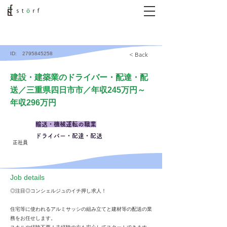
ID:
2795845258
< Back
建設・建築業のドライバー・配達・配
送／三重県四日市市／年収245万円～
年収296万円
輸送・機械運転の職業
ドライバー・配達・配送
正社員
​Job details
◎注目◎コンシェルジュのイチ押し求人！
住宅等に使われるアルミサッシの組み立てと建材等の配送の業
務をお任せします。