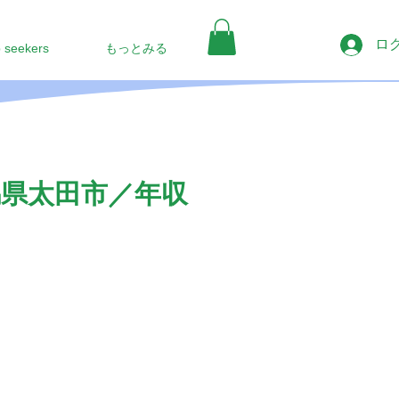
ロ
b seekers
もっとみる
馬県太田市／年収