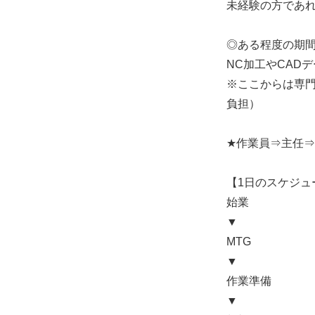
未経験の方であ
◎ある程度の期
NC加工やCAD
※ここからは専
負担）
★作業員⇒主任
【1日のスケジュ
始業
▼
MTG
▼
作業準備
▼