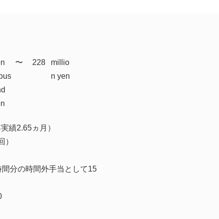
en
​〜
228
millio
ous
n yen
nd
en
実績2.65ヵ月）
回）
時間分の時間外手当として15
0