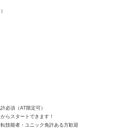
】
）
】
許必須（AT限定可）
チからスタートできます！
運転技能者・ユニック免許ある方歓迎