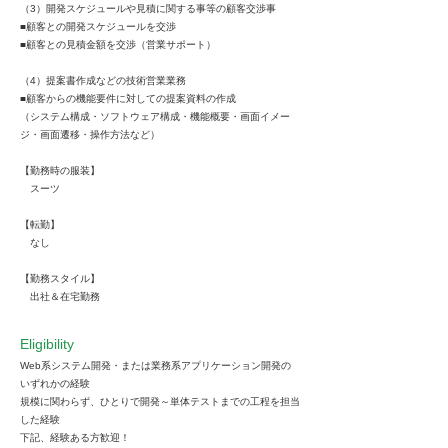
（3）開発スケジュールや見積に関する事等の顧客交渉事
■顧客との開発スケジュールを交渉
■顧客との見積金額を交渉（営業サポート）
（4）提案書作成などの技術営業業務
■顧客からの機能要件に対しての提案資料の作成
（システム構成・ソフトウェア構成・機能概要・画面イメー
ジ・画面遷移・操作方法など）
【勤務時の服装】
スーツ
【転勤】
なし
【勤務スタイル】
出社＆在宅勤務
Eligibility
Web系システム開発・または業務系アプリケーション開発の
いずれかの経験
規模に関わらず、ひとりで開発～単体テストまでの工程を担当
した経験
下記、経験ある方歓迎！