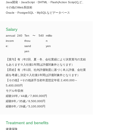
Java開発・JavaScript・DHTML・Flash(Action Script)など、
その他のWeb系技術
Oracle・PostgreSQL・MySQLなどデータベース
​Salary
annual
240
Ten
​〜
540
millio
incom
thou
n
e:
sand
yen
yen
【賞与】有（年2回、夏・冬、会社業績により決算賞与の支給
もあります※入社後1年間は評価対象外となります）
【昇給】有（年1回、社内評価制度に基づく本人評価、会社業
績を考慮し決定※入社後1年間は評価対象外となります）
【その他】+その他諸手当初年度想定年収 2,400,000～
5,400,000円
モデル年収例
経験16年／44歳／7,800,000円
経験8年／35歳／6,500,000円
経験6年／29歳／5,100,000円
Treatment and benefits
健康保険