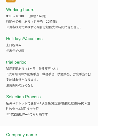
Working hours
9:00～18:00 （休憩 1時間）
時間外労働 あり（月平均 20時間）
※お客様先で勤務する場合は勤務先の時間に合わせる。
​Holidays/Vacations
土日祝休み
年末年始休暇
trial period
試用期間あり（3ヶ月、条件変更あり）
※試用期間中の役職手当、職務手当、技能手当、営業手当等は
支給対象外となります。
雇用期間の定めなし
Selection Process
応募⇒チャットで受付⇒1次面接(履歴書/職務経歴書持参)＋適
性検査⇒2次面接⇒合否
※1次面接はWebでも可能です
Company name