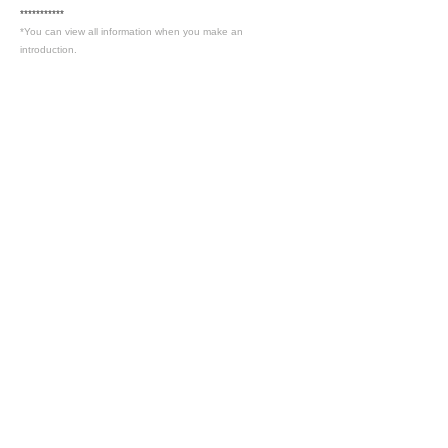
***********
*You can view all information when you make an
introduction.
​Business details
***********
*You can view all information when you make an
introduction.
Industry
情報通信・情報処理
Members only
Interested in this job?