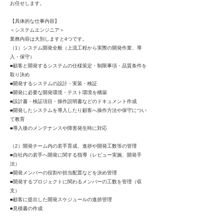
お任せします。
【具体的な仕事内容】
＜システムエンジニア＞
業務内容は大別しますと4つです。
（1）システム開発全般（上流工程から実際の開発作業、導
入・保守）
■顧客と開発するシステムの仕様策定・制限事項・品質条件を
取り決め
■開発するシステムの設計・実装・検証
■開発に必要な開発環境・テスト環境を構築
■設計書・検証項目・操作説明書などのドキュメント作成
■開発したシステムを導入したり顧客へ操作方法や保守につい
て教育
■導入後のメンテナンスや障害発生時に対応
（2）開発チーム内の若手育成、進捗や開発工数等の管理
■自社内の若手へ開発に関する指導（レビュー実施、開発手
法）
■開発メンバーの役割や担当配置などを決め管理
■開発するプロジェクトに関わるメンバーの工数を管理（収
支）
■顧客に提出した開発スケジュールの進捗管理
■見積書の作成