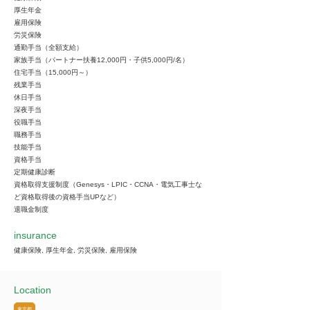
厚生年金
雇用保険
労災保険
通勤手当（全額支給）
家族手当（パートナー扶養12,000円・子供5,000円/名）
住宅手当（15,000円～）
残業手当
休日手当
深夜手当
役職手当
職務手当
技能手当
資格手当
定期健康診断
資格取得支援制度（Genesys・LPIC・CCNA・電気工事士な
ど資格取得後の資格手当UPなど）
退職金制度
insurance
健康保険, 厚生年金, 労災保険, 雇用保険
Location
東京都