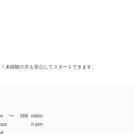
】
要！未経験の方も安心してスタートできます。
en
​〜
369
millio
ous
n yen
nd