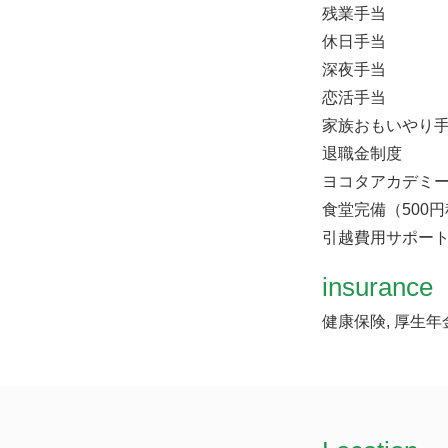
残業手当
休日手当
深夜手当
恋活手当
家族おもいやり
退職金制度
ヨコタアカデミ
食堂完備（500
引越費用サポー
insurance
健康保険, 厚生年