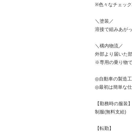
※色々なチェッ
＼塗装／
溶接で組みあが
＼構内物流／
外部より届いた
※専用の乗り物
◎自動車の製造
◎最初は簡単な
【勤務時の服装
制服(無料支給)
【転勤】