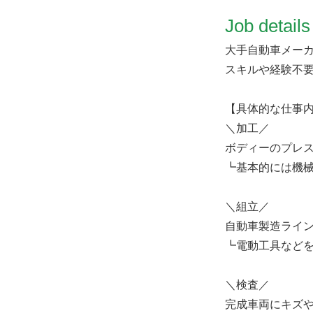
​Job details
大手自動車メー
スキルや経験不
【具体的な仕事
＼加工／
ボディーのプレ
┗基本的には機
＼組立／
自動車製造ライ
┗電動工具など
＼検査／
完成車両にキズ