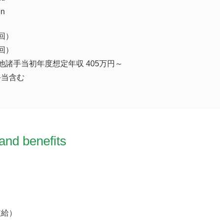
en
回）
回）
他諸手当初年度想定年収 405万円～
手当含む
and benefits
支給）