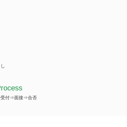
なし
Process
で受付⇒面接⇒合否