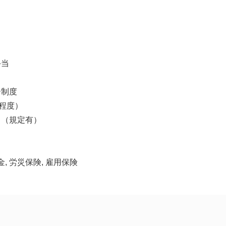
手当
ー制度
円程度）
ト（規定有）
金, 労災保険, 雇用保険