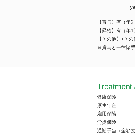
y
【賞与】有（年2
【昇給】有（年1
【その他】+その
※賞与と一律諸
Treatment 
健康保険
厚生年金
雇用保険
労災保険
通勤手当（全額