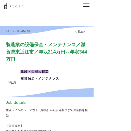
ID:
2811345258
< Back
製造業の設備保全・メンテナンス／滋
賀県東近江市／年収214万円～年収344
万円
建設・採掘の職業
設備保全・メンテナンス
正社員
​Job details
生産ラインのレイアウト（準備）から設備製作までの業務を担
当
【取扱商材】