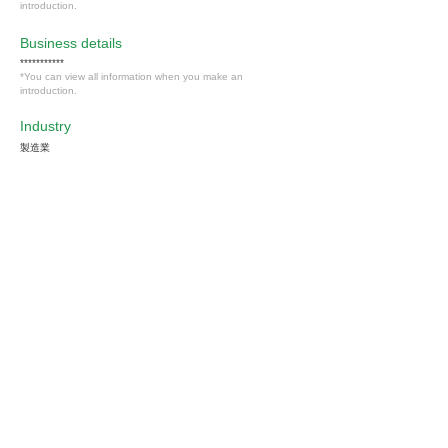
introduction.
​Business details
***********
*You can view all information when you make an
introduction.
Industry
製造業
Members only
Interested in this job?