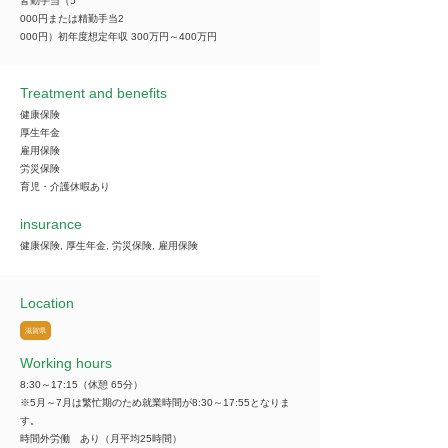
皆勤手当（5
000円または精勤手当2
000円）初年度想定年収 300万円～400万円
Treatment and benefits
健康保険
厚生年金
雇用保険
労災保険
育児・介護休暇あり
insurance
健康保険, 厚生年金, 労災保険, 雇用保険
Location
滋賀県
Working hours
8:30～17:15（休憩 65分）
※5月～7月は繁忙期のため就業時間が8:30～17:55となりま
す。
時間外労働 あり（月平均25時間）