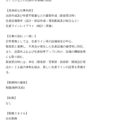
エアコンなどの空調や冷凍機の部品
【具体的な仕事内容】
治具作成及び作業手順書などの書類作成（新規受注時）
生産設備製作（設計～部品作成～電気配線及び組立など）
生産ラインレイアウト（検討～実施）
【仕事の流れ（一例）】
日常業務としては、生産ライン等の設備保全が中心。
製造部と連携し、不具合が発生した生産設備の修理等に対応。
また、品質向上および生産効率アップに向け、設備の機能改善
にも取り組む。
新規受注時には、本社（製造部・営業部・技術部・開発設計室
ほか）とも協力体制を組み、新しい生産ラインの設置を実施す
る。
【勤務時の服装】
制服(無料支給)
【転勤】
なし
【勤務スタイル】
出社勤務