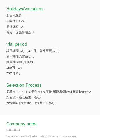
​Holidays/Vacations
土日祝休み
年間休日129日
長期休暇あり
育児・介護休暇あり
trial period
試用期間あり（3ヶ月、条件変更あり）
雇用期間の定めなし
試用期間中は日給9
150円～14
737円です。
Selection Process
応募⇒チャットで受付⇒1次面接(履歴書/職務経歴書持参)⇒2
次面接＋適性検査⇒合否
2次試験は大阪本社（旅費支給あり）
Company name
***********
*You can view all information when you make an