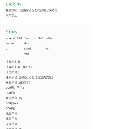
Eligibility
生産技術、設備保全などの経験がある方
高卒以上
​Salary
annual
214
Ten
​〜
344
millio
incom
thou
n
e:
sand
yen
yen
【賞与】有
【昇給】有（年1回）
【その他】
通勤手当（距離に応じて規定内支給）
家族手当（配偶者5
000円、子供3
000円）
住宅手当（5
000円～9
000円）
残業手当
休日手当
深夜手当