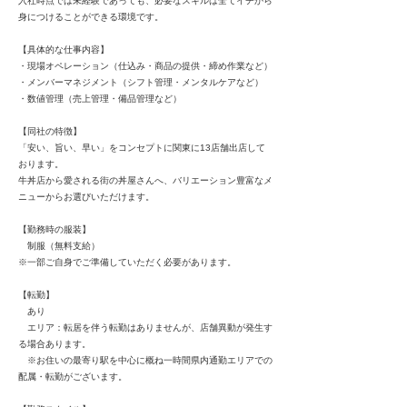
入社時点では未経験であっても、必要なスキルは全てイチから
身につけることができる環境です。
【具体的な仕事内容】
・現場オペレーション（仕込み・商品の提供・締め作業など）
・メンバーマネジメント（シフト管理・メンタルケアなど）
・数値管理（売上管理・備品管理など）
【同社の特徴】
「安い、旨い、早い」をコンセプトに関東に13店舗出店して
おります。
牛丼店から愛される街の丼屋さんへ、バリエーション豊富なメ
ニューからお選びいただけます。
【勤務時の服装】
制服（無料支給）
※一部ご自身でご準備していただく必要があります。
【転勤】
あり
エリア：転居を伴う転勤はありませんが、店舗異動が発生す
る場合あります。
※お住いの最寄り駅を中心に概ね一時間県内通勤エリアでの
配属・転勤がございます。