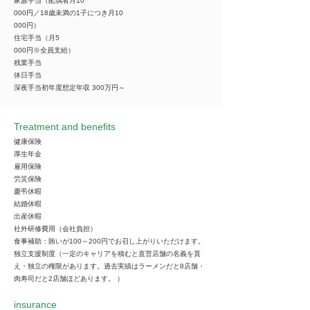
家族手当（配偶者月10
000円／18歳未満の1子につき月10
000円）
住宅手当（月5
000円※全員支給）
残業手当
休日手当
深夜手当初年度想定年収 300万円～
Treatment and benefits
健康保険
厚生年金
雇用保険
労災保険
慶弔休暇
結婚休暇
出産休暇
社外研修費用（会社負担）
食事補助：賄いが100～200円でお召し上がりいただけます。
独立支援制度（一定のキャリアを積むと直営店舗の名義を貰
え・独立の権限があります。過去実績はラーメンだと8店舗・
肉寿司だと2店舗ほどあります。 ）
insurance