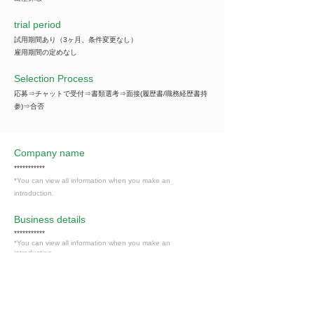
trial period
試用期間あり（3ヶ月、条件変更なし）
雇用期間の定めなし
Selection Process
応募⇒チャットで受付⇒書類選考⇒面接(履歴書/職務経歴書持
参)⇒合否
Company name
***********
*You can view all information when you make an
introduction.
​Business details
***********
*You can view all information when you make an
introduction.
Industry
飲食業