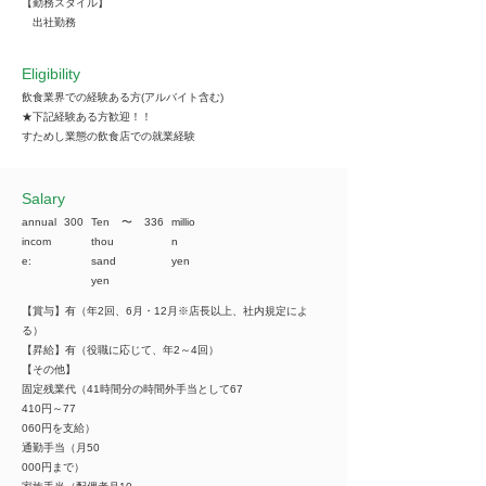
【勤務スタイル】
出社勤務
Eligibility
飲食業界での経験ある方(アルバイト含む)
★下記経験ある方歓迎！！
すためし業態の飲食店での就業経験
​Salary
annual
300
Ten
​〜
336
millio
incom
thou
n
e:
sand
yen
yen
【賞与】有（年2回、6月・12月※店長以上、社内規定によ
る）
【昇給】有（役職に応じて、年2～4回）
【その他】
固定残業代（41時間分の時間外手当として67
410円～77
060円を支給）
通勤手当（月50
000円まで）