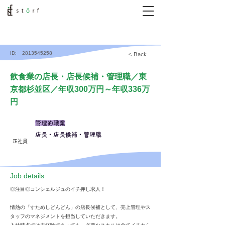
ID:
2813545258
< Back
飲食業の店長・店長候補・管理職／東
京都杉並区／年収300万円～年収336万
円
管理的職業
店長・店長候補・管理職
正社員
​Job details
◎注目◎コンシェルジュのイチ押し求人！
情熱の「すためしどんどん」の店長候補として、売上管理やス
タッフのマネジメントを担当していただきます。