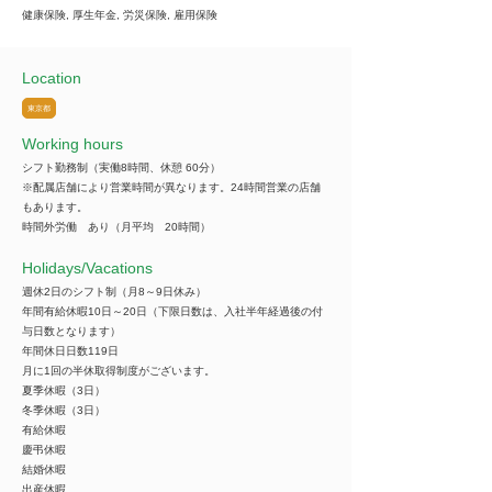
健康保険, 厚生年金, 労災保険, 雇用保険
Location
東京都
Working hours
シフト勤務制（実働8時間、休憩 60分）
※配属店舗により営業時間が異なります。24時間営業の店舗
もあります。
時間外労働 あり（月平均 20時間）
​Holidays/Vacations
週休2日のシフト制（月8～9日休み）
年間有給休暇10日～20日（下限日数は、入社半年経過後の付
与日数となります）
年間休日日数119日
月に1回の半休取得制度がございます。
夏季休暇（3日）
冬季休暇（3日）
有給休暇
慶弔休暇
結婚休暇
出産休暇