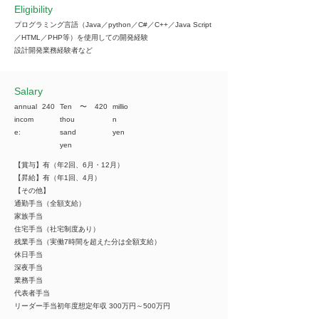
Eligibility
プログラミング言語（Java／python／C#／C++／Java Script
／HTML／PHP等）を使用しての開発経験
設計開発業務経験者など
​Salary
annual
240
Ten
​〜
420
millio
incom
thou
n
e:
sand
yen
yen
【賞与】有（年2回、6月・12月）
【昇給】有（年1回、4月）
【その他】
通勤手当（全額支給）
家族手当
住宅手当（社宅制度あり）
残業手当（実働7時間を超えた分は全額支給）
休日手当
深夜手当
業務手当
代表者手当
リーダー手当初年度想定年収 300万円～500万円