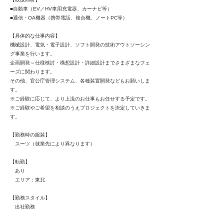
■自動車（EV／HV車用充電器、カーナビ等）
■通信・OA機器（携帯電話、複合機、ノートPC等）
【具体的な仕事内容】
機械設計、電気・電子設計、ソフト開発の技術アウトソーシン
グ事業を行います。
企画開発～仕様検討・構想設計・詳細設計までさまざまなフェ
ーズに関わります。
その他、官公庁管理システム、各種装置開発などもお願いしま
す。
※ご経験に応じて、より上流のお仕事もお任せする予定です。
※ご経験やご希望を相談のうえプロジェクトを決定していきま
す。
【勤務時の服装】
スーツ（就業先により異なります）
【転勤】
あり
エリア：東北
【勤務スタイル】
出社勤務