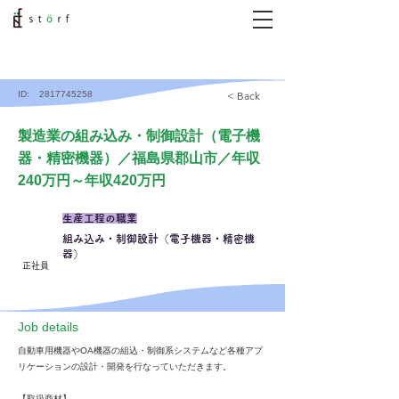
ID:
2817745258
< Back
製造業の組み込み・制御設計（電子機
器・精密機器）／福島県郡山市／年収
240万円～年収420万円
生産工程の職業
組み込み・制御設計（電子機器・精密機
器）
正社員
​Job details
自動車用機器やOA機器の組込・制御系システムなど各種アプ
リケーションの設計・開発を行なっていただきます。
【取扱商材】