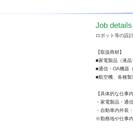
​Job details
ロボット等の設
【取扱商材】
■家電製品（液
■通信・OA機器
■航空機、各種製
【具体的な仕事
・家電製品・通
・自動車内外装
※勤務地や仕事