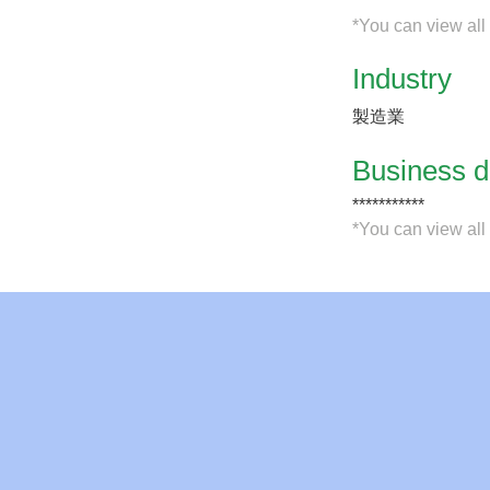
*You can view all
Industry
製造業
​Business d
***********
*You can view all