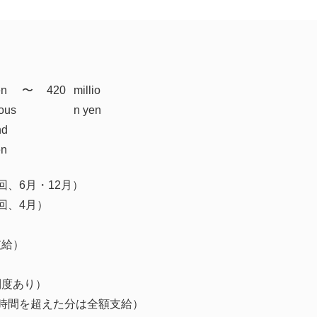
en
​〜
420
millio
ous
n yen
nd
en
回、6月・12月）
回、4月）
支給）
制度あり）
時間を超えた分は全額支給）