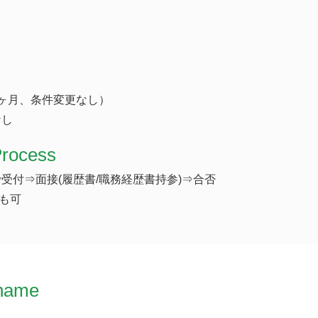
ヶ月、条件変更なし）
なし
Process
受付⇒面接(履歴書/職務経歴書持参)⇒合否
接も可
name