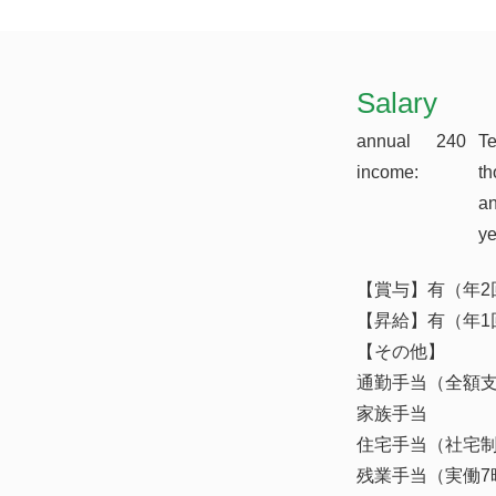
​Salary
annual
240
T
income:
th
a
y
【賞与】有（年2
【昇給】有（年1
【その他】
通勤手当（全額
家族手当
住宅手当（社宅
残業手当（実働7