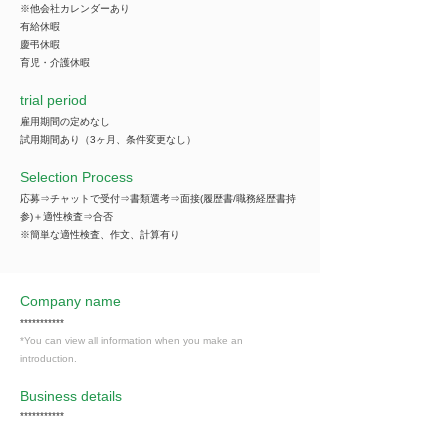
※他会社カレンダーあり
有給休暇
慶弔休暇
育児・介護休暇
trial period
雇用期間の定めなし
試用期間あり（3ヶ月、条件変更なし）
Selection Process
応募⇒チャットで受付⇒書類選考⇒面接(履歴書/職務経歴書持
参)＋適性検査⇒合否
※簡単な適性検査、作文、計算有り
Company name
***********
*You can view all information when you make an
introduction.
​Business details
***********
*You can view all information when you make an
introduction.