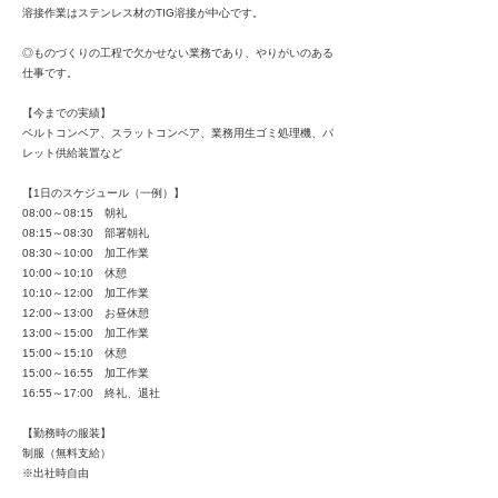
溶接作業はステンレス材のTIG溶接が中心です。
◎ものづくりの工程で欠かせない業務であり、やりがいのある
仕事です。
【今までの実績】
ベルトコンベア、スラットコンベア、業務用生ゴミ処理機、パ
レット供給装置など
【1日のスケジュール（一例）】
08:00～08:15 朝礼
08:15～08:30 部署朝礼
08:30～10:00 加工作業
10:00～10:10 休憩
10:10～12:00 加工作業
12:00～13:00 お昼休憩
13:00～15:00 加工作業
15:00～15:10 休憩
15:00～16:55 加工作業
16:55～17:00 終礼、退社
【勤務時の服装】
制服（無料支給）
※出社時自由