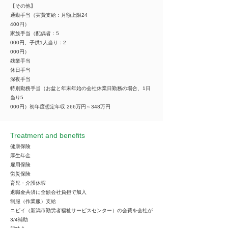
【その他】
通勤手当（実費支給：月額上限24
400円）
家族手当（配偶者：5
000円、子供1人当り：2
000円）
残業手当
休日手当
深夜手当
特別勤務手当（お盆と年末年始の会社休業日勤務の場合、1日
当り5
000円）初年度想定年収 266万円～348万円
Treatment and benefits
健康保険
厚生年金
雇用保険
労災保険
育児・介護休暇
退職金共済に全額会社負担で加入
制服（作業服）支給
ニピイ（新潟市勤労者福祉サービスセンター）の会費を会社が
3/4補助