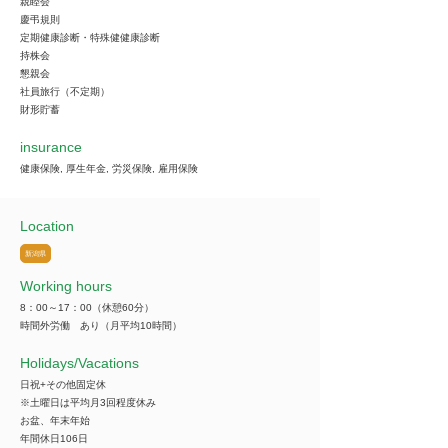
親睦会
慶弔規則
定期健康診断・特殊健健康診断
持株会
懇親会
社員旅行（不定期）
財形貯蓄
insurance
健康保険, 厚生年金, 労災保険, 雇用保険
Location
新潟県
Working hours
8：00～17：00（休憩60分）
時間外労働 あり（月平均10時間）
​Holidays/Vacations
日祝+その他固定休
※土曜日は平均月3回程度休み
お盆、年末年始
年間休日106日