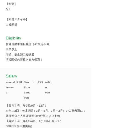
【転勤】
なし
【勤務スタイル】
出社勤務
Eligibility
普通自動車運転免許（AT限定不可）
高卒以上
溶接、板金加工経験者
溶接関係の資格ある方優遇！
​Salary
annual
228
Ten
​〜
299
millio
incom
thou
n
e:
sand
yen
yen
【賞与】有（年2回/6月・12月）
※年に2回（考課期間：3月～8月、9月～2月）の人事考課にて
基礎部分と人事評価部分の合算により支給
【昇給】有（年1回/4月、1か月あたり～17
000円※前年度実績）