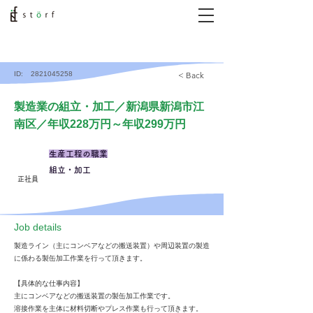
ID:
2821045258
< Back
製造業の組立・加工／新潟県新潟市江
南区／年収228万円～年収299万円
生産工程の職業
組立・加工
正社員
​Job details
製造ライン（主にコンベアなどの搬送装置）や周辺装置の製造
に係わる製缶加工作業を行って頂きます。
【具体的な仕事内容】
主にコンベアなどの搬送装置の製缶加工作業です。
溶接作業を主体に材料切断やプレス作業も行って頂きます。