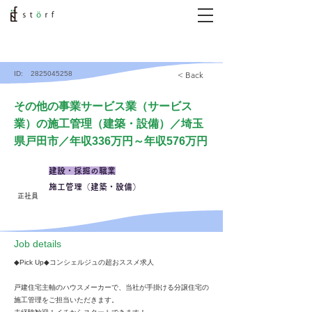
ID:
2825045258
< Back
その他の事業サービス業（サービス
業）の施工管理（建築・設備）／埼玉
県戸田市／年収336万円～年収576万円
建設・採掘の職業
施工管理（建築・設備）
正社員
​Job details
◆Pick Up◆コンシェルジュの超おススメ求人
戸建住宅主軸のハウスメーカーで、当社が手掛ける分譲住宅の
施工管理をご担当いただきます。