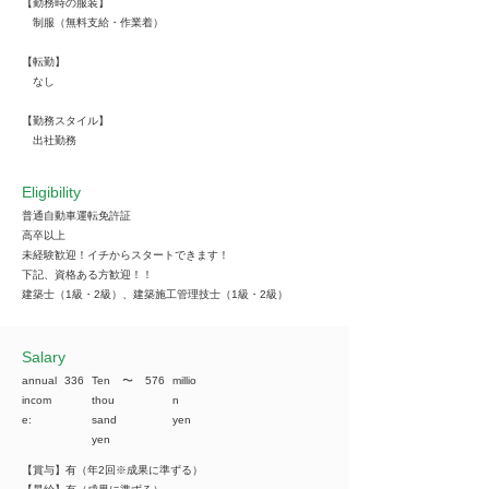
【勤務時の服装】
制服（無料支給・作業着）
【転勤】
なし
【勤務スタイル】
出社勤務
Eligibility
普通自動車運転免許証
高卒以上
未経験歓迎！イチからスタートできます！
下記、資格ある方歓迎！！
建築士（1級・2級）、建築施工管理技士（1級・2級）
​Salary
annual
336
Ten
​〜
576
millio
incom
thou
n
e:
sand
yen
yen
【賞与】有（年2回※成果に準ずる）