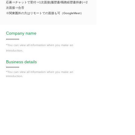
応募⇒チャットで受付⇒1次面接(履歴書/職務経歴書持参)⇒2
次面接⇒合否
※関東圏外の方はリモートでの面接も可（GoogleMeet）
Company name
***********
*You can view all information when you make an
introduction.
​Business details
***********
*You can view all information when you make an
introduction.
Industry
その他の事業サービス業（サービス業）
Members only
Interested in this job?