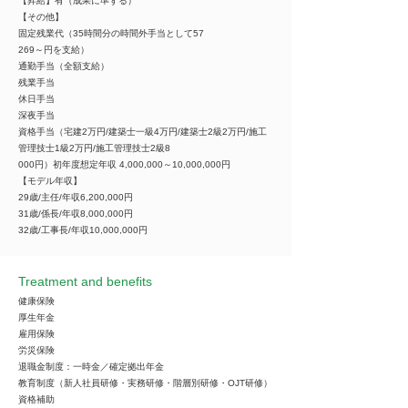
【昇給】有（成果に準ずる）
【その他】
固定残業代（35時間分の時間外手当として57
269～円を支給）
通勤手当（全額支給）
残業手当
休日手当
深夜手当
資格手当（宅建2万円/建築士一級4万円/建築士2級2万円/施工
管理技士1級2万円/施工管理技士2級8
000円）初年度想定年収 4,000,000～10,000,000円
【モデル年収】
29歳/主任/年収6,200,000円
31歳/係長/年収8,000,000円
32歳/工事長/年収10,000,000円
Treatment and benefits
健康保険
厚生年金
雇用保険
労災保険
退職金制度：一時金／確定拠出年金
教育制度（新人社員研修・実務研修・階層別研修・OJT研修）
資格補助