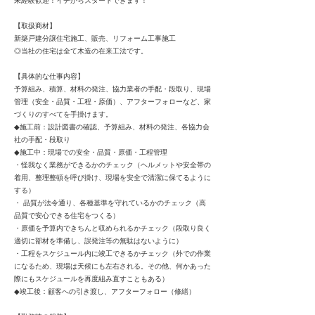
未経験歓迎！イチからスタートできます！
【取扱商材】
新築戸建分譲住宅施工、販売、リフォーム工事施工
◎当社の住宅は全て木造の在来工法です。
【具体的な仕事内容】
予算組み、積算、材料の発注、協力業者の手配・段取り、現場
管理（安全・品質・工程・原価）、アフターフォローなど、家
づくりのすべてを手掛けます。
◆施工前：設計図書の確認、予算組み、材料の発注、各協力会
社の手配・段取り
◆施工中：現場での安全・品質・原価・工程管理
・怪我なく業務ができるかのチェック（ヘルメットや安全帯の
着用、整理整頓を呼び掛け、現場を安全で清潔に保てるように
する）
・ 品質が法令通り、各種基準を守れているかのチェック（高
品質で安心できる住宅をつくる）
・原価を予算内できちんと収められるかチェック（段取り良く
適切に部材を準備し、誤発注等の無駄はないように）
・工程をスケジュール内に竣工できるかチェック（外での作業
になるため、現場は天候にも左右される。その他、何かあった
際にもスケジュールを再度組み直すこともある）
◆竣工後：顧客への引き渡し、アフターフォロー（修繕）