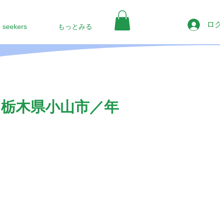
ロ
b seekers
もっとみる
／栃木県小山市／年