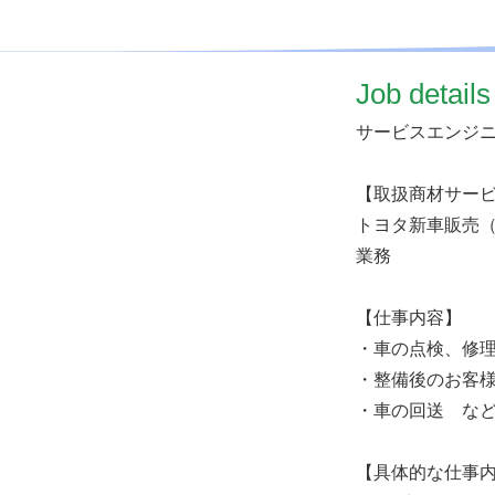
​Job details
サービスエンジ
【取扱商材サー
トヨタ新車販売
業務
【仕事内容】
・車の点検、修
・整備後のお客
・車の回送 な
【具体的な仕事