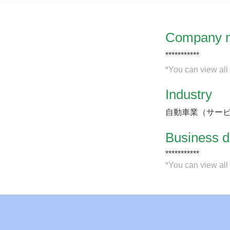
Company 
***********
*You can view all
Industry
自動車業（サー
​Business d
***********
*You can view all