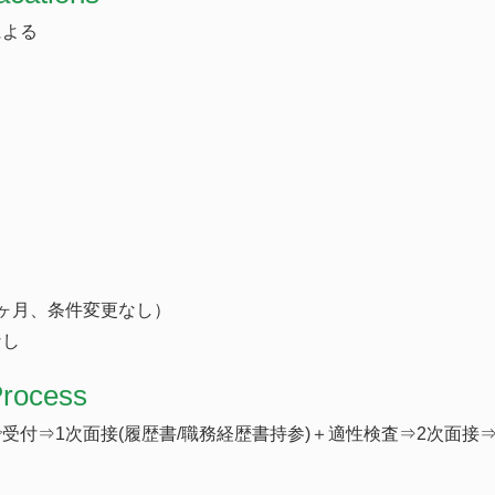
による
日
ヶ月、条件変更なし）
なし
Process
受付⇒1次面接(履歴書/職務経歴書持参)＋適性検査⇒2次面接