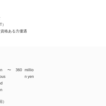
士
T）
士資格ある方優遇
en
​〜
360
millio
ous
n yen
nd
en
回）