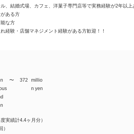
テル、結婚式場、カフェ、洋菓子専門店等で実務経験が2年以上
験がある方
可能な方
入れ経験・店舗マネジメント経験がある方歓迎！！
en
​〜
372
millio
ous
n yen
nd
en
度実績計4.4ヶ月分）
回）