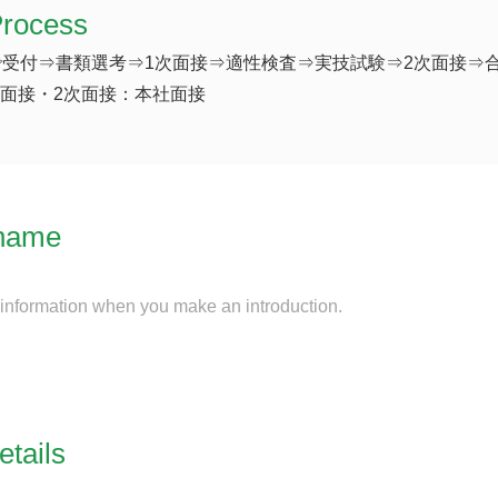
Process
受付⇒書類選考⇒1次面接⇒適性検査⇒実技試験⇒2次面接⇒
B面接・2次面接：本社面接
name
 information when you make an introduction.
etails