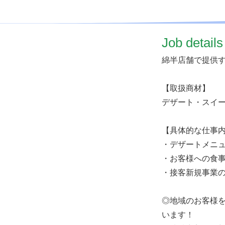
​Job details
綿半店舗で提供
【取扱商材】
デザート・スイ
【具体的な仕事
・デザートメニ
・お客様への食
・接客新規事業
◎地域のお客様
います！