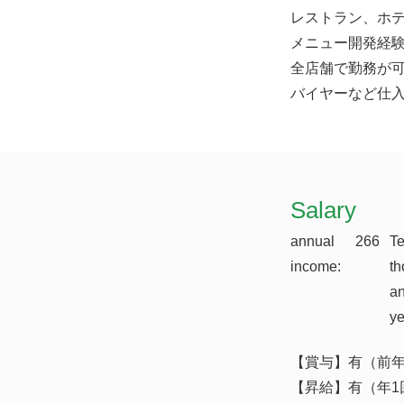
レストラン、ホ
メニュー開発経
全店舗で勤務が
バイヤーなど仕
​Salary
annual
266
T
income:
th
a
y
【賞与】有（前年
【昇給】有（年1