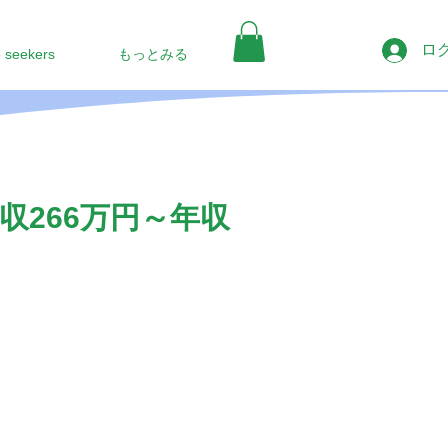
ロ
b seekers
もっとみる
266万円～年収