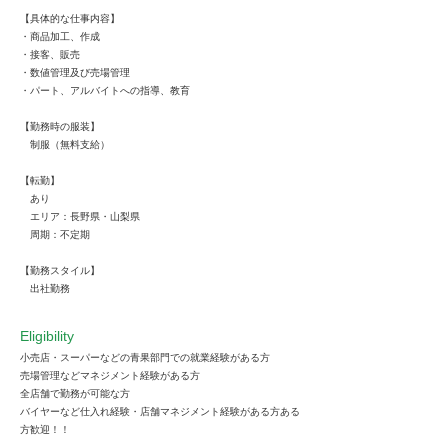
【具体的な仕事内容】
・商品加工、作成
・接客、販売
・数値管理及び売場管理
・パート、アルバイトへの指導、教育
【勤務時の服装】
制服（無料支給）
【転勤】
あり
エリア：長野県・山梨県
周期：不定期
【勤務スタイル】
出社勤務
Eligibility
小売店・スーパーなどの青果部門での就業経験がある方
売場管理などマネジメント経験がある方
全店舗で勤務が可能な方
バイヤーなど仕入れ経験・店舗マネジメント経験がある方ある
方歓迎！！