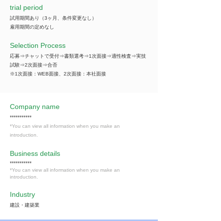
trial period
試用期間あり（3ヶ月、条件変更なし）
雇用期間の定めなし
Selection Process
応募⇒チャットで受付⇒書類選考⇒1次面接⇒適性検査⇒実技
試験⇒2次面接⇒合否
※1次面接：WEB面接、2次面接：本社面接
Company name
***********
*You can view all information when you make an
introduction.
​Business details
***********
*You can view all information when you make an
introduction.
Industry
建設・建築業