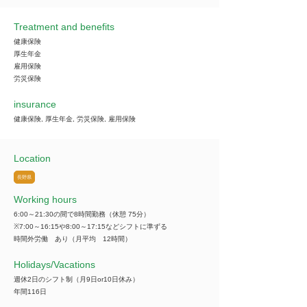
Treatment and benefits
健康保険
厚生年金
雇用保険
労災保険
insurance
健康保険, 厚生年金, 労災保険, 雇用保険
Location
長野県
Working hours
6:00～21:30の間で8時間勤務（休憩 75分）
※7:00～16:15や8:00～17:15などシフトに準ずる
時間外労働 あり（月平均 12時間）
​Holidays/Vacations
週休2日のシフト制（月9日or10日休み）
年間116日