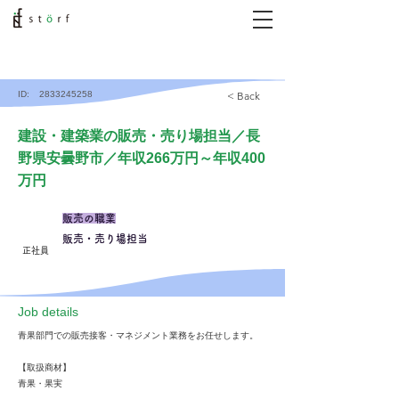
ID:
2833245258
< Back
建設・建築業の販売・売り場担当／長
野県安曇野市／年収266万円～年収400
万円
販売の職業
販売・売り場担当
正社員
​Job details
青果部門での販売接客・マネジメント業務をお任せします。
【取扱商材】
青果・果実