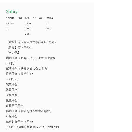
​Salary
annual
266
Ten
​〜
400
millio
incom
thou
n
e:
sand
yen
yen
【賞与】有（前年度実績計4.4ヶ月分）
【昇給】有（年1回）
【その他】
通勤手当（距離に応じて支給※上限50
000円）
家族手当（扶養家族人数による）
住宅手当（世帯主12
000円～）
残業手当
休日手当
深夜手当
役職手当
資格専門手当
転勤手当（転居を伴う転勤の場合）
引越手当
単身赴任手当（月75
000円～)初年度想定年収 375～550万円