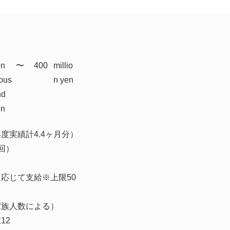
en
​〜
400
millio
ous
n yen
nd
en
度実績計4.4ヶ月分）
回）
応じて支給※上限50
家族人数による）
12