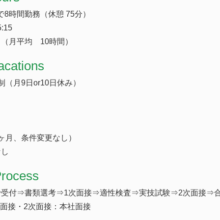
の間で8時間勤務（休憩 75分）
:15
（月平均 10時間）
acations
（月9日or10日休み）
ヶ月、条件変更なし）
なし
Process
受付⇒書類選考⇒1次面接⇒適性検査⇒実技試験⇒2次面接⇒
B面接・2次面接：本社面接