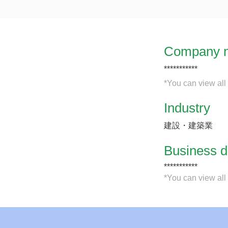
Company 
***********
*You can view all
Industry
建設・建築業
​Business d
***********
*You can view all