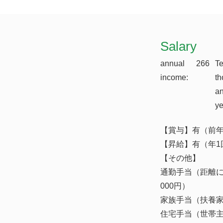
​Salary
annual
266
T
income:
th
a
y
【賞与】有（前年
【昇給】有（年1
【その他】
通勤手当（距離に
000円）
家族手当（扶養
住宅手当（世帯主