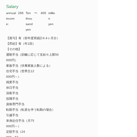
​Salary
annual
266
Ten
​〜
400
millio
incom
thou
n
e:
sand
yen
yen
【賞与】有（前年度実績計4.4ヶ月分）
【昇給】有（年1回）
【その他】
通勤手当（距離に応じて支給※上限50
000円）
家族手当（扶養家族人数による）
住宅手当（世帯主12
000円～）
残業手当
休日手当
深夜手当
役職手当
資格専門手当
転勤手当（転居を伴う転勤の場合）
引越手当
単身赴任手当（月75
000円～）
定額手当（24