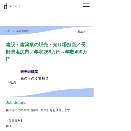
ID:
2834545258
< Back
建設・建築業の販売・売り場担当／長
野県塩尻市／年収266万円～年収400万
円
販売の職業
販売・売り場担当
正社員
​Job details
精肉部門での業務（接客、販売）をお任せします。
【取扱商材】
精肉