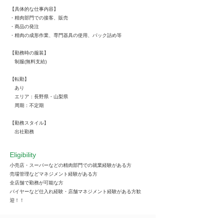
【具体的な仕事内容】
・精肉部門での接客、販売
・商品の発注
・精肉の成形作業、専門器具の使用、パック詰め等
【勤務時の服装】
制服(無料支給)
【転勤】
あり
エリア：長野県・山梨県
周期：不定期
【勤務スタイル】
出社勤務
Eligibility
小売店・スーパーなどの精肉部門での就業経験がある方
売場管理などマネジメント経験がある方
全店舗で勤務が可能な方
バイヤーなど仕入れ経験・店舗マネジメント経験がある方歓
迎！！