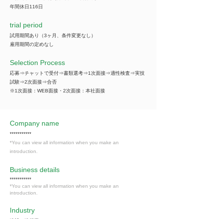
年間休日116日
trial period
試用期間あり（3ヶ月、条件変更なし）
雇用期間の定めなし
Selection Process
応募⇒チャットで受付⇒書類選考⇒1次面接⇒適性検査⇒実技
試験⇒2次面接⇒合否
※1次面接：WEB面接・2次面接：本社面接
Company name
***********
*You can view all information when you make an
introduction.
​Business details
***********
*You can view all information when you make an
introduction.
Industry