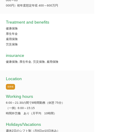
000～63
000円）初年度想定年収 400～600万円
Treatment and benefits
健康保険
厚生年金
雇用保険
労災保険
insurance
健康保険, 厚生年金, 労災保険, 雇用保険
Location
長野県
Working hours
6:00～21:30の間で8時間勤務（休憩 75分）
（一例）6:00～15:15
時間外労働 あり（月平均 10時間）
​Holidays/Vacations
週休2日のシフト制（月9日or10日休み）