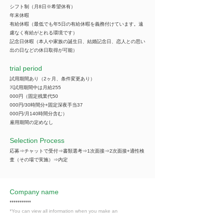
シフト制（月8日※希望休有）
年末休暇
有給休暇（最低でも年5日の有給休暇を義務付けています。遠
慮なく有給がとれる環境です）
記念日休暇（本人や家族の誕生日、結婚記念日、恋人との思い
出の日などの休日取得が可能）
trial period
試用期間あり（2ヶ月、条件変更あり）
※試用期間中は月給255
000円（固定残業代50
000円/30時間分+固定深夜手当37
000円/月140時間分含む）
雇用期間の定めなし
Selection Process
応募⇒チャットで受付⇒書類選考⇒1次面接⇒2次面接+適性検
査（その場で実施）⇒内定
Company name
***********
*You can view all information when you make an