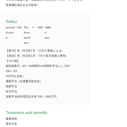
普通運転免許ある方歓迎！
​Salary
annual
342
Ten
​〜
486
millio
incom
thou
n
e:
sand
yen
yen
【賞与】有（年2回/7月・12月※業績による）
【昇給】有（年2回/1月・7月※毎月抜擢人事有）
【その他】
固定残業代（45～60時間分の時間外手当として62
260～83
325円を支給）
通勤手当（交通費全額支給）
残業手当
休日手当
深夜手当初年度想定年収 350～380万円
Treatment and benefits
健康保険
厚生年金