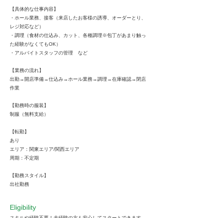
【具体的な仕事内容】
・ホール業務、接客（来店したお客様の誘導、オーダーとり、
レジ対応など）
・調理（食材の仕込み、カット、各種調理※包丁があまり触っ
た経験がなくてもOK）
・アルバイトスタッフの管理 など
【業務の流れ】
出勤→開店準備→仕込み→ホール業務→調理→在庫確認→閉店
作業
【勤務時の服装】
制服（無料支給）
【転勤】
あり
エリア：関東エリア/関西エリア
周期：不定期
【勤務スタイル】
出社勤務
Eligibility
スキルや経験不要！未経験の方も安心してスタートできます。