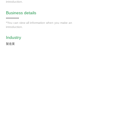
introduction.
​Business details
***********
*You can view all information when you make an
introduction.
Industry
製造業
Members only
Interested in this job?