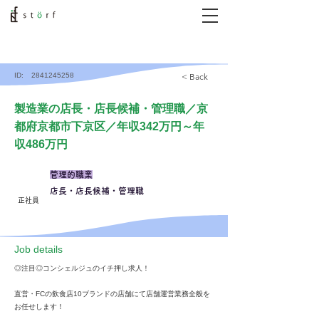
ID:
2841245258
< Back
製造業の店長・店長候補・管理職／京
都府京都市下京区／年収342万円～年
収486万円
管理的職業
店長・店長候補・管理職
正社員
​Job details
◎注目◎コンシェルジュのイチ押し求人！
直営・FCの飲食店10ブランドの店舗にて店舗運営業務全般を
お任せします！