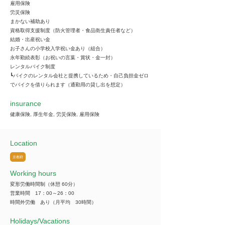
雇用保険
労災保険
まかない補助あり
資格取得支援制度（防火管理者・食品衛生責任者など）
結婚・出産祝い金
お子さんの小学校入学祝い金あり（組合）
永年勤続表彰（お祝いの言葉・賞状・金一封）
レンタルバイク制度
┗バイクのレンタル会社と提携しているため・自己負担金ゼロ
でバイクを借りられます（通勤用の貸し出を想定）
insurance
健康保険, 厚生年金, 労災保険, 雇用保険
Location
京都府
Working hours
変形労働時間制（休憩 60分）
営業時間 17：00～26：00
時間外労働 あり（月平均 30時間）
​Holidays/Vacations