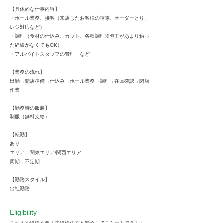
【具体的な仕事内容】
・ホール業務、接客（来店したお客様の誘導、オーダーとり、
レジ対応など）
・調理（食材の仕込み、カット、各種調理※包丁があまり触っ
た経験がなくてもOK）
・アルバイトスタッフの管理 など
【業務の流れ】
出勤→開店準備→仕込み→ホール業務→調理→在庫確認→閉店
作業
【勤務時の服装】
制服（無料支給）
【転勤】
あり
エリア：関東エリア/関西エリア
周期：不定期
【勤務スタイル】
出社勤務
Eligibility
スキルや経験不要！未経験の方も安心してスタートできます。