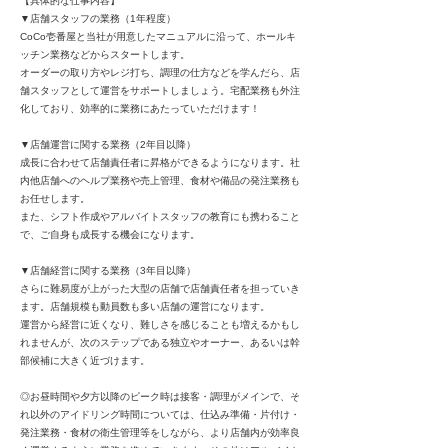
【具体的な仕事内容】
▼店舗スタッフの業務（1年程度）
CoCo壱番屋と当社が用意したマニュアルに沿って、ホールキ
ッチン業務などからスタートします。
オーダーの取り方やレジ打ち、調理の仕方などを学んだら、店
舗スタッフとして運営をサポートしましょう。宅配業務も外注
化しており、効率的に業務にあたっていただけます！
▼店舗運営に関する業務（2年目以降）
成長に合わせて店舗責任者に昇格ができるようになります。社
内他店舗へのヘルプ業務や売上管理、食材や備品の発注業務も
お任せします。
また、シフト作成やアルバイトスタッフの教育にも携わること
で、ご自身も成長する機会になります。
▼店舗経営に関する業務（3年目以降）
さらに難易度が上がった大型の店舗で店舗責任者を担っていき
ます。店舗規模も動員数も多い店舗の運営になります。
運営から経営に近くなり、難しさを感じることも増えるかもし
れませんが、次のステップである独立やオーナー、あるいは幹
部候補に大きく近づけます。
◎お昼時間や夕方以降のピーク時は接客・調理がメインで、そ
れ以外のアイドリング時間については、仕込み準備・片付け・
発注業務・食材の衛生管理等をしながら、より店舗内が効率良