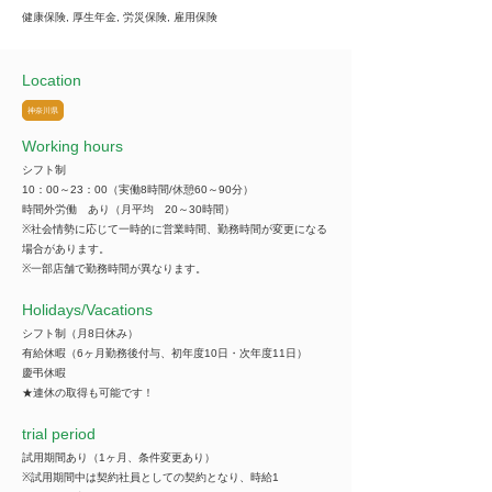
健康保険, 厚生年金, 労災保険, 雇用保険
Location
神奈川県
Working hours
シフト制
10：00～23：00（実働8時間/休憩60～90分）
時間外労働 あり（月平均 20～30時間）
※社会情勢に応じて一時的に営業時間、勤務時間が変更になる
場合があります。
※一部店舗で勤務時間が異なります。
​Holidays/Vacations
シフト制（月8日休み）
有給休暇（6ヶ月勤務後付与、初年度10日・次年度11日）
慶弔休暇
★連休の取得も可能です！
trial period
試用期間あり（1ヶ月、条件変更あり）
※試用期間中は契約社員としての契約となり、時給1