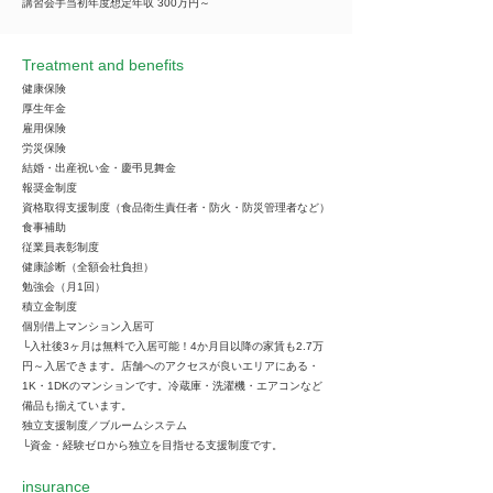
講習会手当初年度想定年収 300万円～
Treatment and benefits
健康保険
厚生年金
雇用保険
労災保険
結婚・出産祝い金・慶弔見舞金
報奨金制度
資格取得支援制度（食品衛生責任者・防火・防災管理者など）
食事補助
従業員表彰制度
健康診断（全額会社負担）
勉強会（月1回）
積立金制度
個別借上マンション入居可
└入社後3ヶ月は無料で入居可能！4か月目以降の家賃も2.7万
円～入居できます。店舗へのアクセスが良いエリアにある・
1K・1DKのマンションです。冷蔵庫・洗濯機・エアコンなど
備品も揃えています。
独立支援制度／ブルームシステム
└資金・経験ゼロから独立を目指せる支援制度です。
insurance