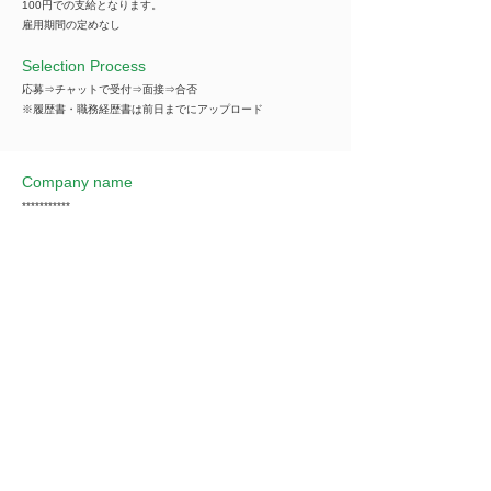
100円での支給となります。
雇用期間の定めなし
Selection Process
応募⇒チャットで受付⇒面接⇒合否
※履歴書・職務経歴書は前日までにアップロード
Company name
***********
*You can view all information when you make an
introduction.
​Business details
***********
*You can view all information when you make an
introduction.
Industry
製造業