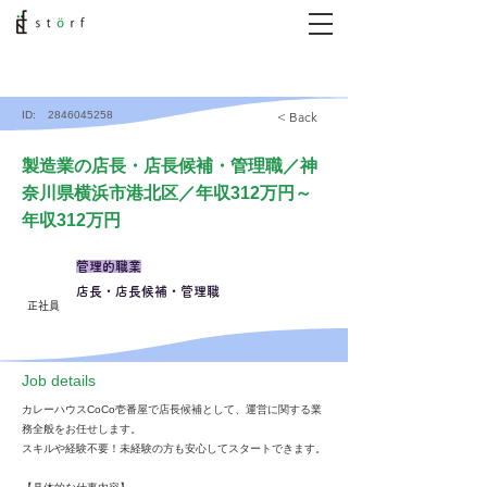
ID:
2846045258
< Back
製造業の店長・店長候補・管理職／神
奈川県横浜市港北区／年収312万円～
年収312万円
管理的職業
店長・店長候補・管理職
正社員
​Job details
カレーハウスCoCo壱番屋で店長候補として、運営に関する業
務全般をお任せします。
スキルや経験不要！未経験の方も安心してスタートできます。