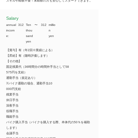
スキルや経験不要！未経験の方も安心してスタートできます。
​Salary
annual
312
Ten
​〜
312
millio
incom
thou
n
e:
sand
yen
yen
【賞与】有（年2回※業績による）
【昇給】有（随時評価します）
【その他】
固定残業代（36時間分の時間外手当として58
575円を支給）
通勤手当（規定あり）
※バイク通勤の場合、通勤手当10
000円支給
残業手当
休日手当
深夜手当
役職手当
職能手当
バイク購入手当（バイクを購入する際、本体代の50％を補助
します）
会議手当