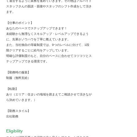
く運営するように業務を進めていきます。その他はアルバイト
スタッフさんの面談・面接やスタッフのシフト作成をして頂き
ます。
【仕事のポイント】
あなたのペースでステップアップできます！
未経験から無理なくスキルアップ・レベルアップできるよう
に、先輩がノウハウを丁寧に教えていきます。
また、当社独自の等級制度では、9つのレベルに分けて、1段
階クリアするごとに給与をアップしています。
明確な評価制度のもと、自分のペースに合わせてコツコツとス
テップアップできる環境です。
【勤務時の服装】
制服（無料支給）
【転勤】
あり（エリア：住まいの地域を踏まえてご相談させて頂きなが
ら決めていきます。）
【勤務スタイル】
出社勤務
Eligibility