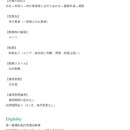
【仕事の流れ】
出社→外回り→仲介業者様とお打ち合わせ→書類作成→退勤
【営業先】
仲介業者（一部個人のお客様）
【勤務時の服装】
スーツ
【転勤】
転勤あり（エリア：総合的に判断、周期：頻度は低い）
【勤務スタイル】
出社勤務
【雇用形態】
正社員
【雇用形態備考】
雇用期間の定めなし
試用期間あり（3ヶ月、条件変更なし）
Eligibility
第一種運転免許普通自動車