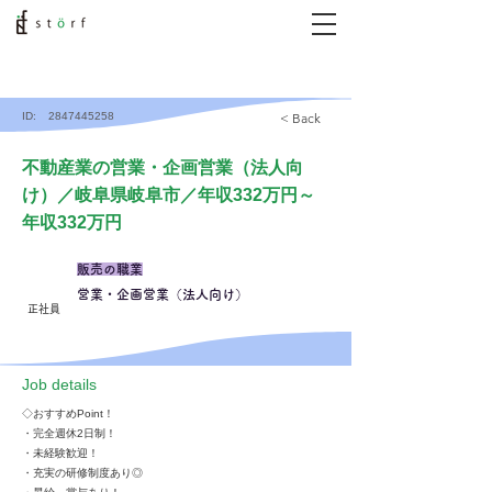
ID:
2847445258
< Back
不動産業の営業・企画営業（法人向
け）／岐阜県岐阜市／年収332万円～
年収332万円
販売の職業
営業・企画営業（法人向け）
正社員
​Job details
◇おすすめPoint！
・完全週休2日制！
・未経験歓迎！
・充実の研修制度あり◎