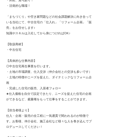
・昇給、賞与あり！
・活発的な職場！
「まちづくり」や空き家問題などの社会課題解決に向き合って
いる当社にて、中古住宅の「仕入れ」「リフォーム企画」「販
売」をお任せします♪
知識やスキルは入社してから身につければOK♪
【取扱商材】
・中古住宅
【具体的な仕事内容】
◎中古住宅再生事業を行います。
・土地の市場調査、仕入交渉（仲介会社との交渉も多いです）
・土地の特徴やニーズを捉えた、ダイナミックなリフォーム企
画
・完成した住宅の販売、入居者フォロー
★仕入価格を自分で設定できたり、ニーズを捉えた住宅の企画
ができるなど、裁量権をもって仕事をすることができます。
【担当者様より】
仕入・企画・販売の全工程に一気通貫で関われるのが特徴で
す。お客様、仲介会社、施工会社など様々な人を巻き込んでプ
ロデュースしてください！