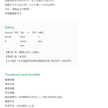
自家用車をお持ちの方（または購入予定の方）
知識やスキルは入社してから身につければOK♪
下記、資格ある方歓迎！
宅地建物取引士
​Salary
annual
332
Ten
​〜
332
millio
incom
thou
n
e:
sand
yen
yen
【賞与】有（業績に応じて発生）
【昇給】有（年2回）
【その他】+その他諸手当初年度想定年収 350万円～500万円
Treatment and benefits
健康保険
厚生年金
雇用保険
労災保険
固定残業代（64時間分の手当として68,000円を支給）
通勤手当
住宅手当（当社規定による）