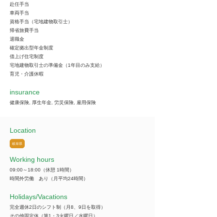
赴任手当
車両手当
資格手当（宅地建物取引士）
帰省旅費手当
退職金
確定拠出型年金制度
借上げ住宅制度
宅地建物取引士の準備金（1年目のみ支給）
育児・介護休暇
insurance
健康保険, 厚生年金, 労災保険, 雇用保険
Location
岐阜県
Working hours
09:00～18:00（休憩 1時間）
時間外労働 あり（月平均24時間）
​Holidays/Vacations
完全週休2日のシフト制（月8、9日を取得）
その他固定休（第1・3火曜日／水曜日）