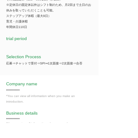
※定休日の固定休以外はシフト制のため、月2回まで土日のお
休みを取っていただくことも可能。
ステップアップ休暇（最大9日）
育児・介護休暇
年間休日110日
trial period
Selection Process
応募⇒チャットで受付⇒SPI⇒1次面接⇒2次面接⇒合否
Company name
***********
*You can view all information when you make an
introduction.
​Business details
***********
*You can view all information when you make an
introduction.