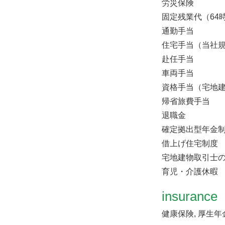
労災保険
固定残業代（64時
通勤手当
住宅手当（当社
赴任手当
車両手当
資格手当（宅地
帰省旅費手当
退職金
確定拠出型年金
借上げ住宅制度
宅地建物取引士の
育児・介護休暇
insurance
健康保険, 厚生年