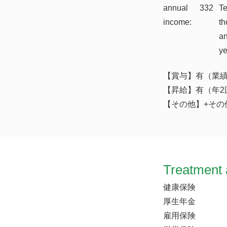
annual
332
T
income:
th
a
y
【賞与】有（業
【昇給】有（年2
【その他】+その
Treatment 
健康保険
厚生年金
雇用保険