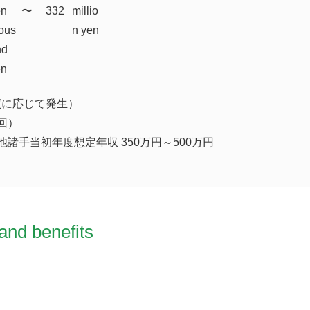
en
​〜
332
millio
ous
n yen
nd
en
績に応じて発生）
回）
他諸手当初年度想定年収 350万円～500万円
and benefits