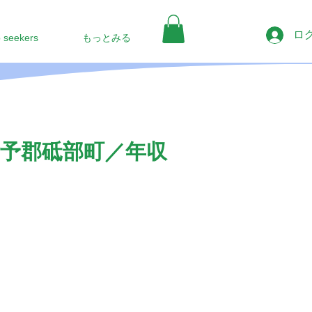
ロ
b seekers
もっとみる
予郡砥部町／年収