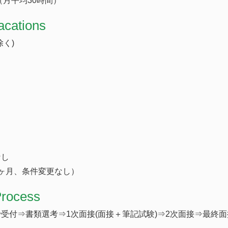
（月平均30時間）
acations
く)
なし
ヶ月、条件変更なし）
Process
受付⇒書類選考⇒1次面接(面接＋筆記試験)⇒2次面接⇒最終