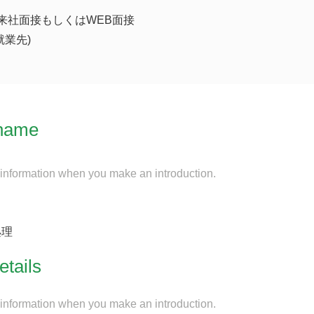
来社面接もしくはWEB面接
就業先)
name
 information when you make an introduction.
処理
etails
 information when you make an introduction.