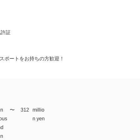
免許証
Tパスポートをお持ちの方歓迎！
en
​〜
312
millio
ous
n yen
nd
en