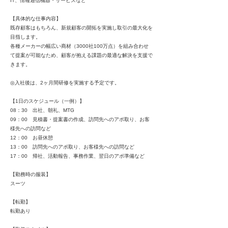
IT、情報通信機器・サービスなど
【具体的な仕事内容】
既存顧客はもちろん、新規顧客の開拓を実施し取引の最大化を
目指します。
各種メーカーの幅広い商材（3000社100万点）を組み合わせ
て提案が可能なため、顧客が抱える課題の最適な解決を支援で
きます。
◎入社後は、2ヶ月間研修を実施する予定です。
【1日のスケジュール（一例）】
08：30 出社、朝礼、MTG
09：00 見積書・提案書の作成、訪問先へのアポ取り、お客
様先への訪問など
12：00 お昼休憩
13：00 訪問先へのアポ取り、お客様先への訪問など
17：00 帰社、活動報告、事務作業、翌日のアポ準備など
【勤務時の服装】
スーツ
【転勤】
転勤あり