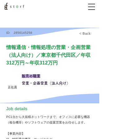
ID:
2856145258
< Back
情報通信・情報処理の営業・企画営業
（法人向け）／東京都千代田区／年収
312万円～年収312万円
販売の職業
営業・企画営業（法人向け）
正社員
​Job details
PC1台から大規模ネットワークまで、オフィスに必要な機器
（複合機等）やソフトウェアの提案営業をお任せします。
【事業内容】