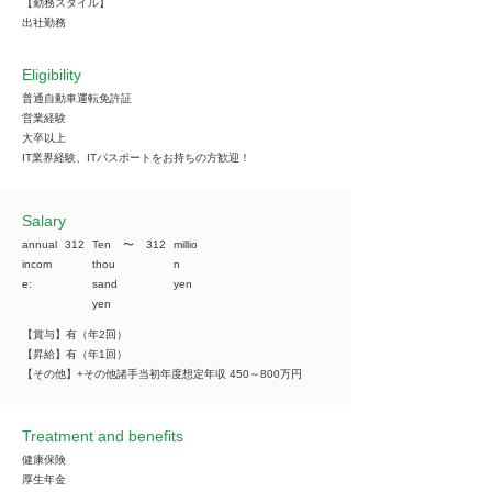
【勤務スタイル】
出社勤務
Eligibility
普通自動車運転免許証
営業経験
大卒以上
IT業界経験、ITパスポートをお持ちの方歓迎！
​Salary
annual
312
Ten
​〜
312
millio
incom
thou
n
e:
sand
yen
yen
【賞与】有（年2回）
【昇給】有（年1回）
【その他】+その他諸手当初年度想定年収 450～800万円
Treatment and benefits
健康保険
厚生年金