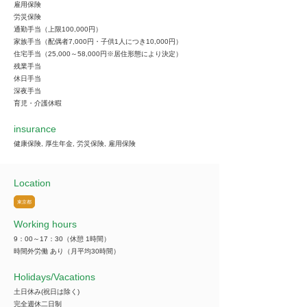
雇用保険
労災保険
通勤手当（上限100,000円）
家族手当（配偶者7,000円・子供1人につき10,000円）
住宅手当（25,000～58,000円※居住形態により決定）
残業手当
休日手当
深夜手当
育児・介護休暇
insurance
健康保険, 厚生年金, 労災保険, 雇用保険
Location
東京都
Working hours
9：00～17：30（休憩 1時間）
時間外労働 あり（月平均30時間）
​Holidays/Vacations
土日休み(祝日は除く)
完全週休二日制