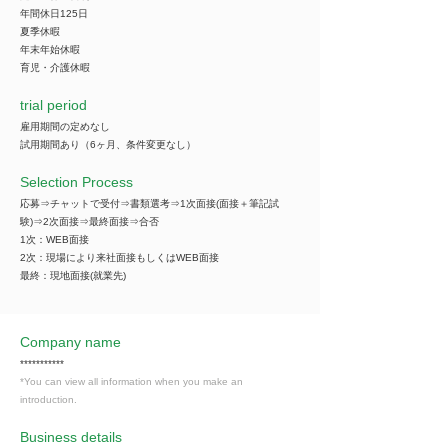
年間休日125日
夏季休暇
年末年始休暇
育児・介護休暇
trial period
雇用期間の定めなし
試用期間あり（6ヶ月、条件変更なし）
Selection Process
応募⇒チャットで受付⇒書類選考⇒1次面接(面接＋筆記試
験)⇒2次面接⇒最終面接⇒合否
1次：WEB面接
2次：現場により来社面接もしくはWEB面接
最終：現地面接(就業先)
Company name
***********
*You can view all information when you make an
introduction.
​Business details