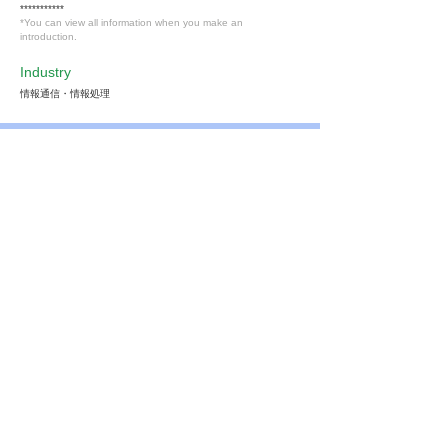
***********
*You can view all information when you make an
introduction.
Industry
情報通信・情報処理
Members only
Interested in this job?
ストーフへ確認する