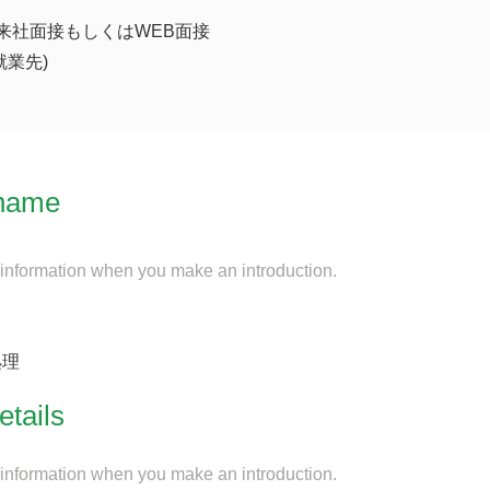
来社面接もしくはWEB面接
就業先)
name
 information when you make an introduction.
処理
etails
 information when you make an introduction.