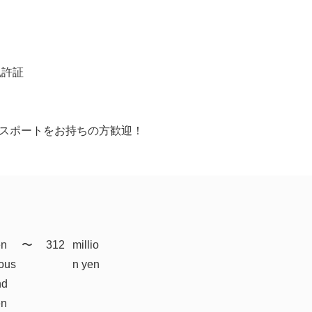
免許証
Tパスポートをお持ちの方歓迎！
en
​〜
312
millio
ous
n yen
nd
en