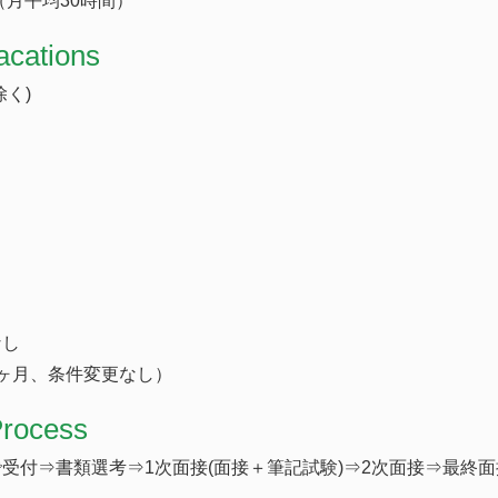
（月平均30時間）
acations
く)
なし
ヶ月、条件変更なし）
Process
受付⇒書類選考⇒1次面接(面接＋筆記試験)⇒2次面接⇒最終