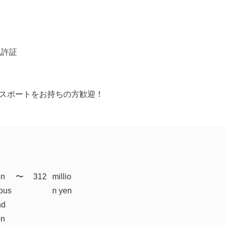
免許証
Tパスポートをお持ちの方歓迎！
en
​〜
312
millio
ous
n yen
nd
en