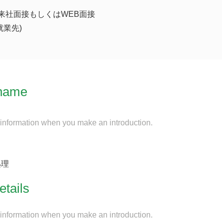
来社面接もしくはWEB面接
就業先)
name
 information when you make an introduction.
処理
etails
 information when you make an introduction.