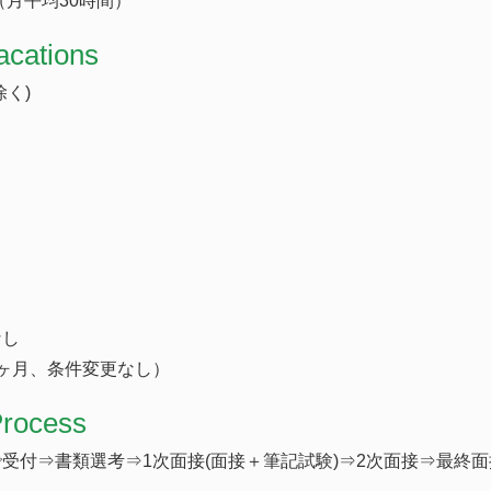
（月平均30時間）
acations
く)
なし
ヶ月、条件変更なし）
Process
受付⇒書類選考⇒1次面接(面接＋筆記試験)⇒2次面接⇒最終