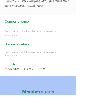
応募⇒チャットで受付⇒書類選考⇒1次面接(履歴書/職務経歴
書持参)＋適性検査⇒2次面接⇒合否
Company name
***********
*You can view all information when you make an
introduction.
​Business details
***********
*You can view all information when you make an
introduction.
Industry
その他の事業サービス業（サービス業）
Members only
Interested in this job?