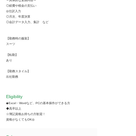
～具体的な業務内容～
◎経費や税金の支払い
◎仕訳入力
◎月次、年度決算
◎会計データ入力、集計 など
【勤務時の服装】
スーツ
【転勤】
あり
【勤務スタイル】
出社勤務
Eligibility
◆Excel・Wordなど、PCの基本操作ができる方
◆高卒以上
☆簿記資格お持ちの方歓迎！
資格がなくてもOK◎