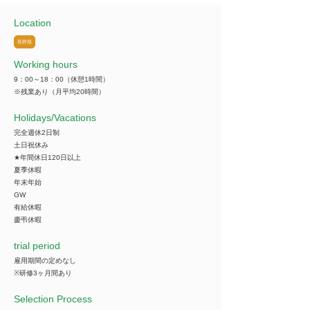
Location
長野県
Working hours
9：00～18：00（休憩1時間）
※残業あり（月平均20時間）
​Holidays/Vacations
完全週休2日制
土日祝休み
★年間休日120日以上
夏季休暇
年末年始
GW
有給休暇
慶弔休暇
trial period
雇用期間の定めなし
※研修3ヶ月間あり
Selection Process