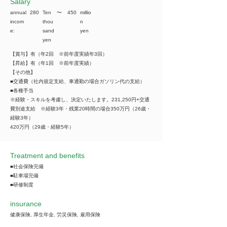
​Salary
annual
280
Ten
​〜
450
millio
incom
thou
n
e:
sand
yen
yen
【賞与】有（年2回 ※前年度実績年3回）
【昇給】有（年1回 ※前年度実績）
【その他】
■交通費（社内規定支給、車通勤の場合ガソリン代の支給）
■各種手当
※経験・スキルを考慮し、決定いたします。231,250円+交通
費別途支給 ※経験3年・残業20時間の場合350万円（26歳・
経験3年）
420万円（29歳・経験5年）
Treatment and benefits
■社会保険完備
■駐車場完備
■研修制度
insurance
健康保険, 厚生年金, 労災保険, 雇用保険