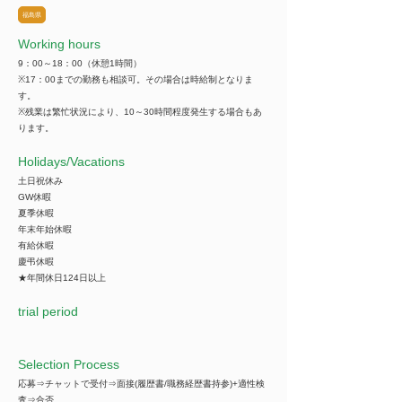
福島県
Working hours
9：00～18：00（休憩1時間）
※17：00までの勤務も相談可。その場合は時給制となりま
す。
※残業は繁忙状況により、10～30時間程度発生する場合もあ
ります。
​Holidays/Vacations
土日祝休み
GW休暇
夏季休暇
年末年始休暇
有給休暇
慶弔休暇
★年間休日124日以上
trial period
Selection Process
応募⇒チャットで受付⇒面接(履歴書/職務経歴書持参)+適性検
査⇒合否