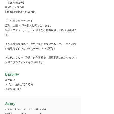
【雇用形態備考】
研修2ヶ月間あり
※研修期間中は月給19万円
【正社員登用について】
原則、上限4年間の契約期間となります。
評価・テストにより、正社員または無期雇用への移行が可能で
す。
また正社員登用後は、実力次第でエリアマネージャーやその先
の管理職ポジションへのチャレンジも可能！
その他、グループ企業内の別事業や、新規事業のポジションで
活躍できるチャンスも広がります。
Eligibility
高卒以上
マイカー通勤ができる方
☆未経験OK！
​Salary
annual
264
Ten
​〜
264
millio
incom
thou
n