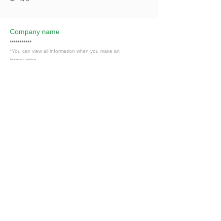
Company name
***********
*You can view all information when you make an
introduction.
​Business details
***********
*You can view all information when you make an
introduction.
Industry
その他の事業サービス業（サービス業）
Members only
Interested in this job?