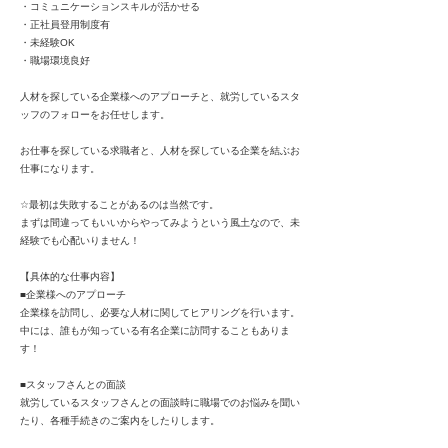
・コミュニケーションスキルが活かせる
・正社員登用制度有
・未経験OK
・職場環境良好
人材を探している企業様へのアプローチと、就労しているスタ
ッフのフォローをお任せします。
お仕事を探している求職者と、人材を探している企業を結ぶお
仕事になります。
☆最初は失敗することがあるのは当然です。
まずは間違ってもいいからやってみようという風土なので、未
経験でも心配いりません！
【具体的な仕事内容】
■企業様へのアプローチ
企業様を訪問し、必要な人材に関してヒアリングを行います。
中には、誰もが知っている有名企業に訪問することもありま
す！
■スタッフさんとの面談
就労しているスタッフさんとの面談時に職場でのお悩みを聞い
たり、各種手続きのご案内をしたりします。