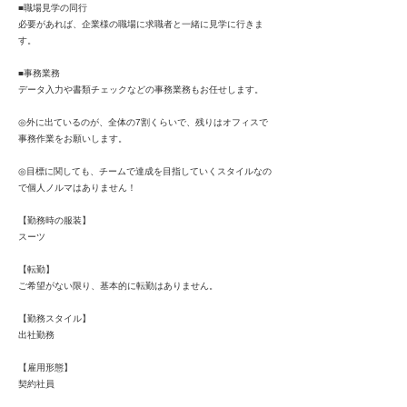
■職場見学の同行
必要があれば、企業様の職場に求職者と一緒に見学に行きま
す。
■事務業務
データ入力や書類チェックなどの事務業務もお任せします。
◎外に出ているのが、全体の7割くらいで、残りはオフィスで
事務作業をお願いします。
◎目標に関しても、チームで達成を目指していくスタイルなの
で個人ノルマはありません！
【勤務時の服装】
スーツ
【転勤】
ご希望がない限り、基本的に転勤はありません。
【勤務スタイル】
出社勤務
【雇用形態】
契約社員