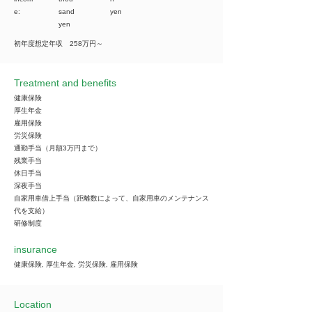
e:
sand
yen
yen
初年度想定年収 258万円～
Treatment and benefits
健康保険
厚生年金
雇用保険
労災保険
通勤手当（月額3万円まで）
残業手当
休日手当
深夜手当
自家用車借上手当（距離数によって、自家用車のメンテナンス
代を支給）
研修制度
insurance
健康保険, 厚生年金, 労災保険, 雇用保険
Location