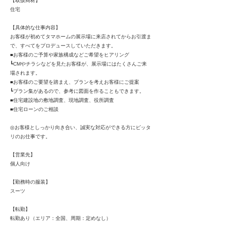
【取扱商材】
住宅
【具体的な仕事内容】
お客様が初めてタマホームの展示場に来店されてからお引渡ま
で、すべてをプロデュースしていただきます。
■お客様のご予算や家族構成などご希望をヒアリング
┗CMやチラシなどを見たお客様が、展示場にはたくさんご来
場されます。
■お客様のご要望を踏まえ、プランを考えお客様にご提案
┗プラン集があるので、参考に図面を作ることもできます。
■住宅建設地の敷地調査、現地調査、役所調査
■住宅ローンのご相談
◎お客様としっかり向き合い、誠実な対応ができる方にピッタ
リのお仕事です。
【営業先】
個人向け
【勤務時の服装】
スーツ
【転勤】
転勤あり（エリア：全国、周期：定めなし）