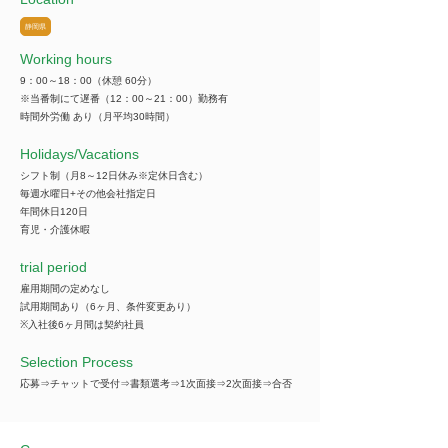
静岡県
Working hours
9：00～18：00（休憩 60分）
※当番制にて遅番（12：00～21：00）勤務有
時間外労働 あり（月平均30時間）
​Holidays/Vacations
シフト制（月8～12日休み※定休日含む）
毎週水曜日+その他会社指定日
年間休日120日
育児・介護休暇
trial period
雇用期間の定めなし
試用期間あり（6ヶ月、条件変更あり）
※入社後6ヶ月間は契約社員
Selection Process
応募⇒チャットで受付⇒書類選考⇒1次面接⇒2次面接⇒合否