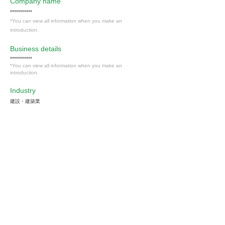
Company name
***********
*You can view all information when you make an
introduction.
​Business details
***********
*You can view all information when you make an
introduction.
Industry
建設・建築業
Members only
Interested in this job?