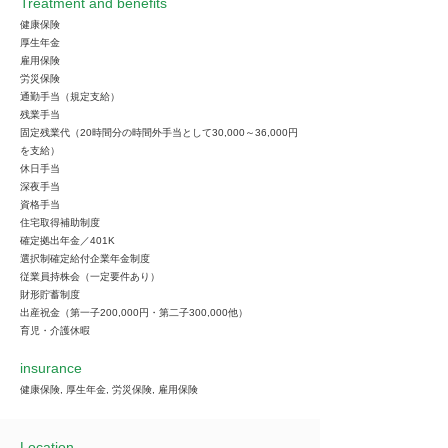
Treatment and benefits
健康保険
厚生年金
雇用保険
労災保険
通勤手当（規定支給）
残業手当
固定残業代（20時間分の時間外手当として30,000～36,000円
を支給）
休日手当
深夜手当
資格手当
住宅取得補助制度
確定拠出年金／401K
選択制確定給付企業年金制度
従業員持株会（一定要件あり）
財形貯蓄制度
出産祝金（第一子200,000円・第二子300,000他）
育児・介護休暇
insurance
健康保険, 厚生年金, 労災保険, 雇用保険
Location