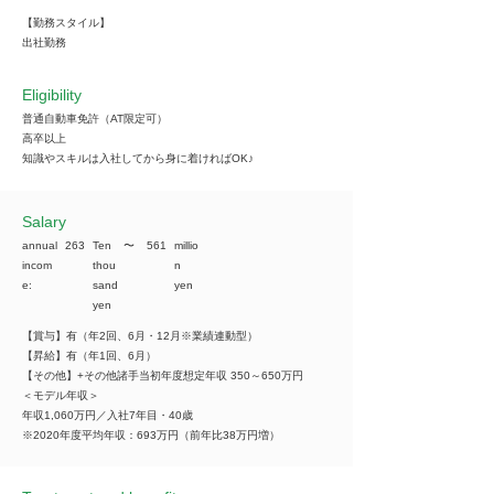
【勤務スタイル】
出社勤務
Eligibility
普通自動車免許（AT限定可）
高卒以上
知識やスキルは入社してから身に着ければOK♪
​Salary
annual
263
Ten
​〜
561
millio
incom
thou
n
e:
sand
yen
yen
【賞与】有（年2回、6月・12月※業績連動型）
【昇給】有（年1回、6月）
【その他】+その他諸手当初年度想定年収 350～650万円
＜モデル年収＞
年収1,060万円／入社7年目・40歳
※2020年度平均年収：693万円（前年比38万円増）