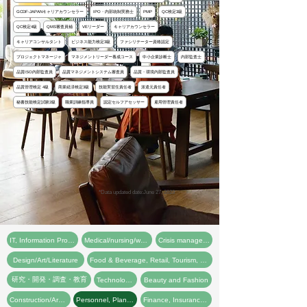
GCDF‐JAPANキャリアカウンセラー
IPO・内部統制実務士
PMP
QC検定3級
QC検定4級
QMS審査員補
VEリーダー
キャリアカウンセラー
キャリアコンサルタント
ビジネス能力検定3級
ファシリテーター資格認定
プロジェクトマネージャ
マネジメントリーダー養成コース
中小企業診断士
内部監査士
品質ISO内部監査員
品質マネジメントシステム審査員
品質・環境内部監査員
品質管理検定 4級
商業経済検定3級
技能実習生責任者
派遣元責任者
秘書技能検定試験2級
職業訓練指導員
認定セルフアセッサー
雇用管理責任者
*Data updated date:
June 27, 2023
IT, Information Processing, and Communications
Medical/nursing/welfare
Crisis management/security
Design/Art/Literature
Food & Beverage, Retail, Tourism, Services, Other
研究・開発・調査・教育
Technology/design
Beauty and Fashion
Construction/Architecture/Factory
Personnel, Planning, and Management
Finance, Insurance, Real Estate