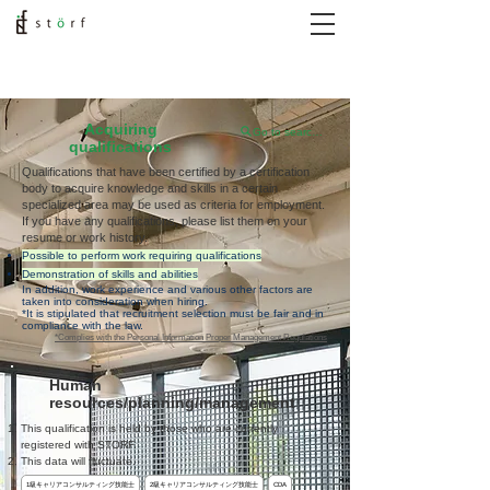
Acquiring
Go to search top
qualifications
​Qualifications that have been certified by a certification
body to acquire knowledge and skills in a certain
specialized area may be used as criteria for employment.
If you have any qualifications, please list them on your
resume or work history.
Possible to perform work requiring qualifications
Demonstration of skills and abilities
In addition, work experience and various other factors are
taken into consideration when hiring.
*It is stipulated that recruitment selection must be fair and in
compliance with the law.
*Complies with the Personal Information Proper Management Regulations
Human
resources/planning/management
This qualification is held by those who are currently
registered with STORF.
This data will fluctuate.
1級キャリアコンサルティング技能士
2級キャリアコンサルティング技能士
CDA