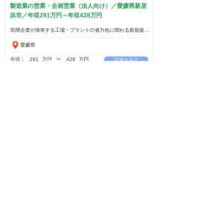
製造業の営業・企画営業（法人向け）／愛媛県新居
浜市／年収291万円～年収428万円
愛媛県
年収：
291
万円
​〜
428
万円
詳細をみる
卸売・小売業の営業・企画営業（法人向け）／香川
県高松市／年収264万円～年収300万円
香川県
年収：
264
万円
​〜
300
万円
詳細をみる