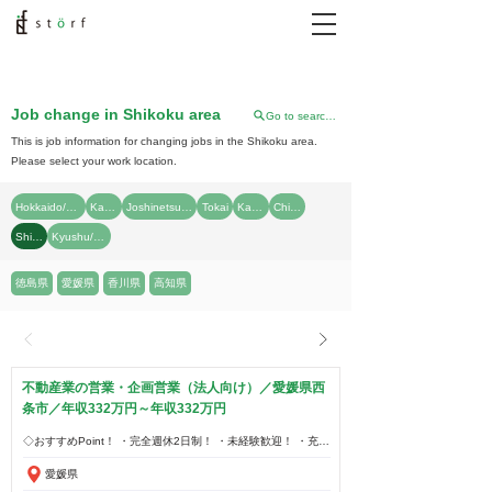
Job change in Shikoku area
Go to search top
​This is job information for changing jobs in the Shikoku area.
Please select your work location.
Hokkaido/Tohoku
Kanto
Joshinetsu/Hokuriku
Tokai
Kansai
China
Shikoku
Kyushu/Okinawa
徳島県
愛媛県
香川県
高知県
不動産業の営業・企画営業（法人向け）／愛媛県西
条市／年収332万円～年収332万円
愛媛県